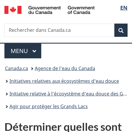
/
Sélec
EN
Passer
Passer
Passer
Government
au
à
à
de
of
contenu
«
la
Canada
Recherche
Rechercher
principal
Au
version
Rec
la
dans
sujet
HTML
Canada.ca
du
simplifiée
langu
Menu
gouvernement
MENU
PRINCIPAL
»
Vous
Canada.ca
Agence de l'eau du Canada
êtes
Initiatives relatives aux écosystèmes d'eau douce
ici :
Initiative relative à l’écosystème d’eau douce des Grands Lacs
Agir pour protéger les Grands Lacs
Déterminer quelles sont