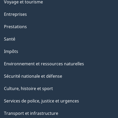
c
Voyage et tourisme
e
Entreprises
t
t
Prestations
e
Santé
p
a
Impôts
g
Environnement et ressources naturelles
e
Sécurité nationale et défense
Culture, histoire et sport
Services de police, justice et urgences
Transport et infrastructure