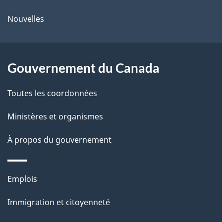
e
r
ce
Nouvelles
l
é
site
t
a
r
Gouvernement du Canada
p
o
a
a
Toutes les coordonnées
c
g
Ministères et organismes
t
e
i
À propos du gouvernement
o
n
Thèmes
s
Emplois
et
u
Immigration et citoyenneté
sujets
r