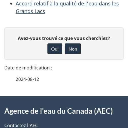
Accord relatif à la qualité de l’eau dans les
Grands Lacs
D
D
Avez-vous trouvé ce que vous cherchiez?
é
o
Oui
Non
n
t
n
a
e
2024-08-12
i
z
v
l
o
À
s
t
Agence de l'eau du Canada (AEC)
propos
r
d
de
e
Contactez l'AEC