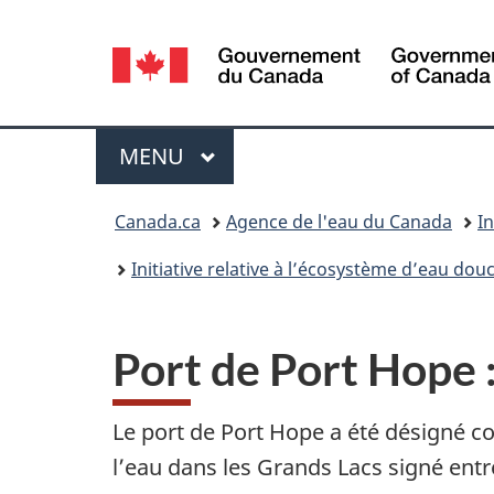
Sélection
de
la
Menu
MENU
PRINCIPAL
langue
Vous
Canada.ca
Agence de l'eau du Canada
I
êtes
Initiative relative à l’écosystème d’eau do
ici :
Port de Port Hope 
Le port de Port Hope a été désigné co
l’eau dans les Grands Lacs signé entre