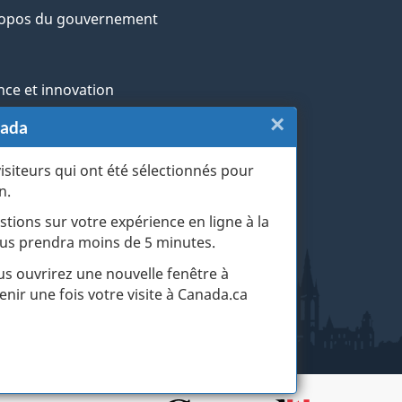
ropos du gouvernement
nce et innovation
×
Fermer
nada
ochtones
:
visiteurs qui ont été sélectionnés pour
rans et militaires
n.
Sondage
esse
stions sur votre expérience en ligne à la
du
 vous prendra moins de 5 minutes.
r les événements de la vie
site
ous ouvrirez une nouvelle fenêtre à
enir une fois votre visite à Canada.ca
web
(touche
d'échapp