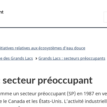
Passer
Passer
Passer
Passer
au
au
à
à
/
R
Gestionnaire
contenu
«
la
Government
d
des
principal
Au
version
of
C
Invitations
sujet
HTML
Canada
du
simplifiée
gouvernement
»
nitiatives relatives aux écosystèmes d'eau douce
uce des Grands Lacs
Grands Lacs : secteurs préoccupants
: secteur préoccupant
mme un secteur préoccupant (SP) en 1987 en vertu
 le Canada et les États-Unis. L’activité industrie