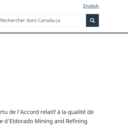
English
Recherche
echercher
Recherche
ans
anada.ca
 de l’Accord relatif à la qualité de
lle d’Eldorado Mining and Refining