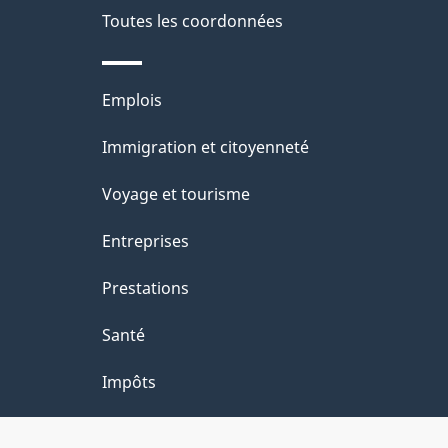
é
Toutes les coordonnées
p
t
a
r
Thèmes
Emplois
o
g
et
Immigration et citoyenneté
a
e
sujets
c
Voyage et tourisme
t
Entreprises
i
Prestations
o
Santé
n
Impôts
s
u