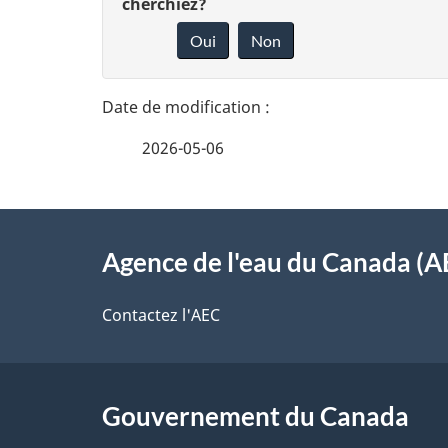
é
cherchiez?
o
Oui
Non
t
n
n
a
e
i
2026-05-06
z
l
v
À
s
o
Agence de l'eau du Canada (A
propos
d
t
de
Contactez l'AEC
r
e
ce
e
l
r
site
Gouvernement du Canada
a