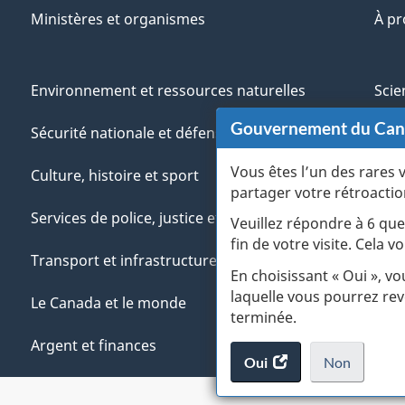
Ministères et organismes
À p
Environnement et ressources naturelles
Scie
Gouvernement du Ca
Sécurité nationale et défense
Aut
Vous êtes l’un des rares 
Culture, histoire et sport
Vété
partager votre rétroactio
Services de police, justice et urgences
Jeun
Veuillez répondre à 6 que
fin de votre visite. Cela
Transport et infrastructure
Gére
En choisissant « Oui », v
laquelle vous pourrez rev
Le Canada et le monde
terminée.
Argent et finances
Oui
accéder
Non
au
je
.
sondage.
ne