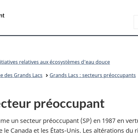
Passer
Passer
Passer
au
à
à
/
R
contenu
«
la
Government
d
principal
Au
version
of
C
sujet
HTML
Canada
du
simplifiée
gouvernement
»
nitiatives relatives aux écosystèmes d'eau douce
uce des Grands Lacs
Grands Lacs : secteurs préoccupants
secteur préoccupant
me un secteur préoccupant (SP) en 1987 en vertu d
le Canada et les États-Unis. Les altérations du riv