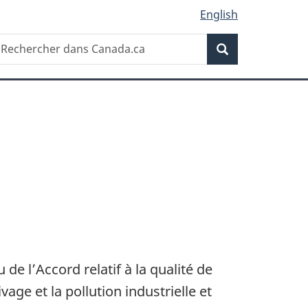
English
Recherche
echercher
Recherche
ans
anada.ca
e l’Accord relatif à la qualité de
age et la pollution industrielle et