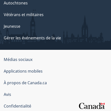
Autochtones
Vétérans et militaires
Jeunesse
Gérer les événements de la vie
Organisation
Médias sociaux
du
Applications mobiles
gouvernement
du
À propos de Canada.ca
Canada
Avis
Confidentialité