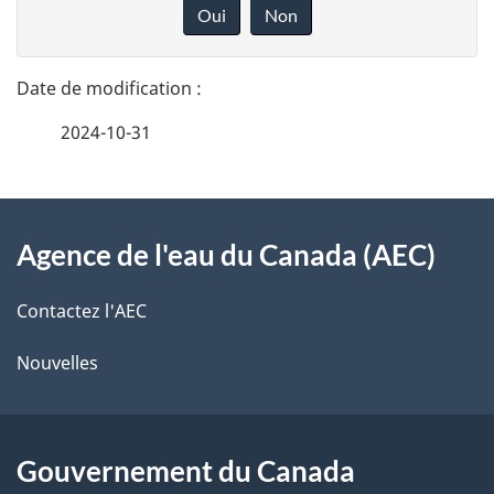
é
o
Oui
Non
n
t
n
a
e
2024-10-31
i
z
v
l
o
À
s
t
Agence de l'eau du Canada (AEC)
propos
r
d
de
e
Contactez l'AEC
e
r
ce
Nouvelles
l
é
site
t
a
r
Gouvernement du Canada
p
o