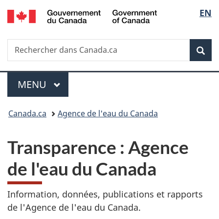
/
Sélec
EN
Passer
Passer
Passer
Government
au
à
à
de
of
contenu
«
la
Canada
Recherche
Rechercher
principal
Au
version
Rec
la
dans
sujet
HTML
Canada.ca
du
simplifiée
langu
Menu
gouvernement
MENU
PRINCIPAL
»
Vous
Canada.ca
Agence de l'eau du Canada
êtes
Transparence : Agence
ici :
de l'eau du Canada
Information, données, publications et rapports
de l'Agence de l'eau du Canada.