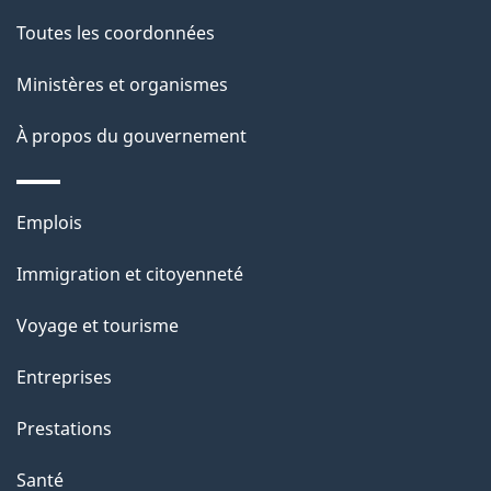
a
a
Toutes les coordonnées
c
g
Ministères et organismes
t
e
i
À propos du gouvernement
o
n
Thèmes
s
Emplois
et
u
Immigration et citoyenneté
sujets
r
c
Voyage et tourisme
e
Entreprises
t
t
Prestations
e
Santé