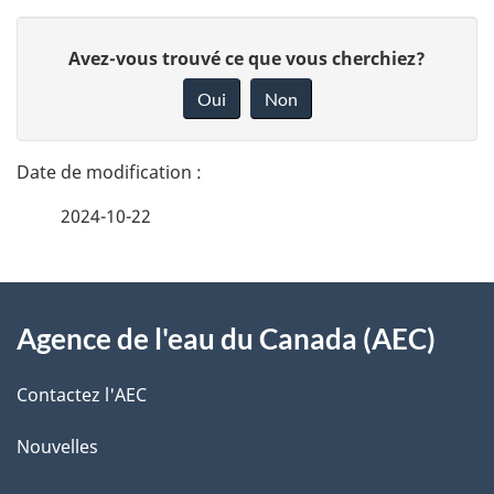
D
D
Avez-vous trouvé ce que vous cherchiez?
é
o
Oui
Non
n
t
n
a
e
2024-10-22
i
z
v
l
o
À
s
t
Agence de l'eau du Canada (AEC)
propos
r
d
de
e
Contactez l'AEC
e
r
ce
Nouvelles
l
é