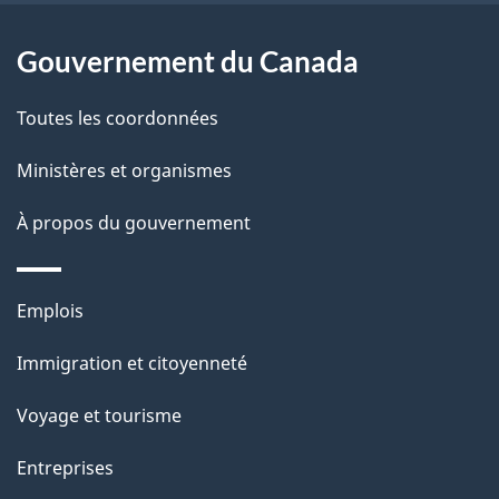
site
t
a
r
Gouvernement du Canada
p
o
a
a
Toutes les coordonnées
c
g
Ministères et organismes
t
e
i
À propos du gouvernement
o
n
Thèmes
s
Emplois
et
u
Immigration et citoyenneté
sujets
r
c
Voyage et tourisme
e
Entreprises
t