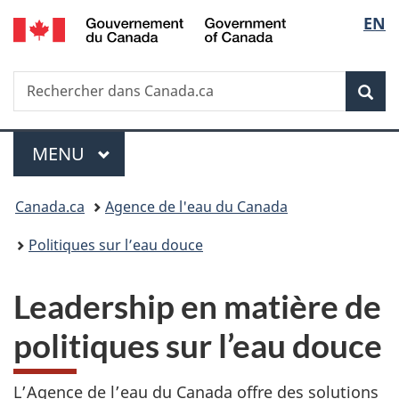
/
Sélec
EN
Passer
Passer
Passer
Government
au
à
à
de
of
contenu
«
la
Canada
Recherche
Rechercher
principal
Au
version
Rec
la
dans
sujet
HTML
Canada.ca
du
simplifiée
langu
Menu
gouvernement
MENU
PRINCIPAL
»
Vous
Canada.ca
Agence de l'eau du Canada
êtes
Politiques sur l’eau douce
ici :
Leadership en matière de
politiques sur l’eau douce
L’Agence de l’eau du Canada offre des solutions