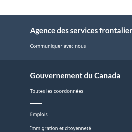
t
À
a
Agence des services frontalie
propos
i
de
Communiquer avec nous
l
ce
s
site
Gouvernement du Canada
d
e
Toutes les coordonnées
l
Thèmes
Emplois
a
et
Immigration et citoyenneté