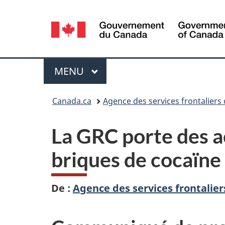
Sélection
de
la
Menu
MENU
PRINCIPAL
langue
Vous
Canada.ca
Agence des services frontaliers
êtes
La GRC porte des ac
ici :
briques de cocaïn
De :
Agence des services frontalie