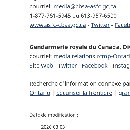
courriel:
media@cbsa-asfc.gc.ca
1‑877‑761‑5945 ou 613‑957‑6500
www.asfc-cbsa.gc.ca
-
Twitter
-
Face
Gendarmerie royale du Canada, Di
courriel:
media.relations.rcmp-Ontar
Site Web
-
Twitter
-
Facebook
-
Insta
Recherche d'information connexe par
Ontario
|
Sécuriser la frontière
|
gran
D
é
2026-03-03