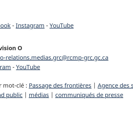
book
-
Instagram
-
YouTube
vision O
io-relations.medias.grc@rcmp-grc.gc.ca
gram
-
YouTube
 mot-clé :
Passage des frontières
|
Agence des s
d public
|
médias
|
communiqués de presse