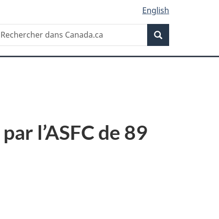
English
Recherche
echercher
Recherche
ans
anada.ca
 par l’ASFC de 89