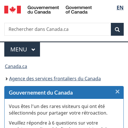
/
Sélec
EN
Passer
Passer
Passer
Passer
Government
au
au
à
à
de
of
Gestionnaire
contenu
«
la
Canada
Recherche
Rechercher
des
principal
Au
version
Rec
la
dans
Invitations
sujet
HTML
Canada.ca
du
simplifiée
langu
Menu
gouvernement
MENU
PRINCIPAL
»
Vous
Canada.ca
êtes
Agence des services frontaliers du Canada
ici :
×
F
Gouvernement du Canada
:
Vous êtes l’un des rares visiteurs qui ont été
sélectionnés pour partager votre rétroaction.
S
Veuillez répondre à 6 questions sur votre
d