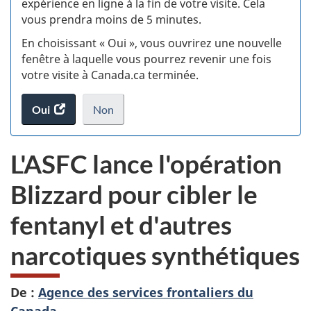
expérience en ligne à la fin de votre visite. Cela
vous prendra moins de 5 minutes.
fi
En choisissant « Oui », vous ouvrirez une nouvelle
d
fenêtre à laquelle vous pourrez revenir une fois
votre visite à Canada.ca terminée.
vi
Oui
accéder
Non
(t
au
je
.
sondage.
ne
d
L'ASFC lance l'opération
veux
pas
Blizzard pour cibler le
participer
au
fentanyl et d'autres
sondage
du
narcotiques synthétiques
site
web,
De :
Agence des services frontaliers du
Canada