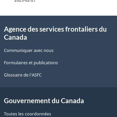
t
À
a
Agence des services frontaliers du
propos
i
Canada
de
l
Communiquer avec nous
ce
s
Formulaires et publications
site
d
e
Glossaire de l'ASFC
l
a
Gouvernement du Canada
p
Toutes les coordonnées