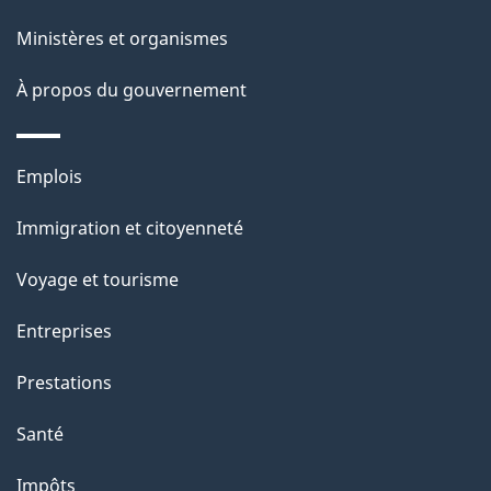
a
Ministères et organismes
g
À propos du gouvernement
e
Thèmes
Emplois
et
Immigration et citoyenneté
sujets
Voyage et tourisme
Entreprises
Prestations
Santé
Impôts