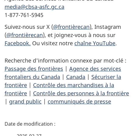
media@cbsa-asfc.gc.ca
1-877-761-5945
Suivez-nous sur X (
@frontièrecan
), Instagram
(
@frontièrecan
), et joignez-vous à nous sur
Facebook.
Ou visitez notre
chaîne YouTube
.
Recherche d'information connexe par mot-clé :
Passage des frontières
|
Agence des services
frontaliers du Canada
|
Canada
|
Sécuriser la
frontière
|
Contrôle des marchandises à la
frontière
|
Contrôle des personnes à la frontière
|
grand public
|
communiqués de presse
D
é
2025-02-27