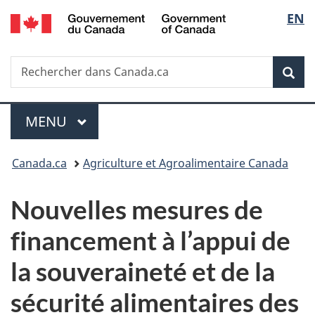
/
Sélec
EN
Passer
Passer
Passer
Government
au
à
à
de
of
contenu
«
la
Canada
Recherche
Rechercher
principal
Au
version
Rec
la
dans
sujet
HTML
Canada.ca
du
simplifiée
langu
Menu
gouvernement
MENU
PRINCIPAL
»
Vous
Canada.ca
Agriculture et Agroalimentaire Canada
êtes
Nouvelles mesures de
ici :
financement à l’appui de
la souveraineté et de la
sécurité alimentaires des