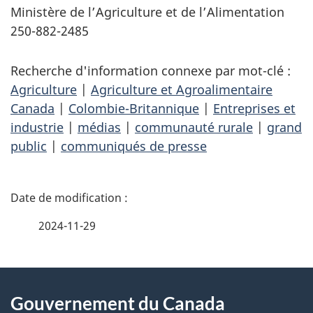
Ministère de l’Agriculture et de l’Alimentation
250-882-2485
Recherche d'information connexe par mot-clé :
Agriculture
|
Agriculture et Agroalimentaire
Canada
|
Colombie-Britannique
|
Entreprises et
industrie
|
médias
|
communauté rurale
|
grand
public
|
communiqués de presse
D
é
2024-11-29
t
À
a
Gouvernement du Canada
propos
i