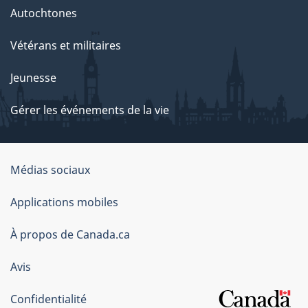
Autochtones
Vétérans et militaires
Jeunesse
Gérer les événements de la vie
Organisation
Médias sociaux
du
Applications mobiles
gouvernement
du
À propos de Canada.ca
Canada
Avis
Confidentialité