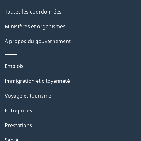
de
l
Toutes les coordonnées
ce
s
Ministères et organismes
site
d
À propos du gouvernement
e
l
Thèmes
Emplois
et
a
Immigration et citoyenneté
sujets
p
Voyage et tourisme
a
Entreprises
g
Prestations
e
Santé