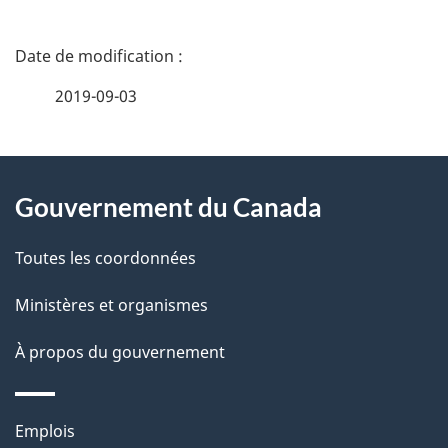
D
é
2019-09-03
t
À
a
Gouvernement du Canada
propos
i
de
l
Toutes les coordonnées
ce
s
Ministères et organismes
site
d
À propos du gouvernement
e
l
Thèmes
Emplois