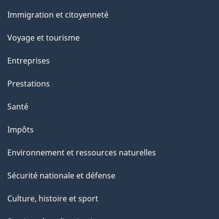
et
a
Immigration et citoyenneté
sujets
p
Voyage et tourisme
a
Entreprises
g
Prestations
e
Santé
Impôts
Environnement et ressources naturelles
Sécurité nationale et défense
Culture, histoire et sport