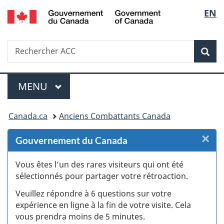
/
Sélec
EN
Passer
Passer
Passer
Passer
Government
au
au
à
à
de
of
Gestionnaire
contenu
«
la
Canada
Recherche
Rechercher
des
principal
Au
version
Rec
la
ACC
Invitations
sujet
HTML
du
simplifiée
langu
Menu
gouvernement
MENU
PRINCIPAL
»
Vous
Canada.ca
Anciens Combattants Canada
êtes
×
F
Gouvernement du Canada
ici :
:
Vous êtes l’un des rares visiteurs qui ont été
sélectionnés pour partager votre rétroaction.
S
Veuillez répondre à 6 questions sur votre
d
expérience en ligne à la fin de votre visite. Cela
vous prendra moins de 5 minutes.
fi