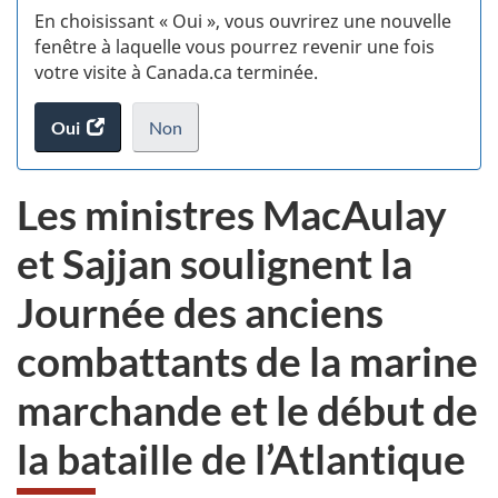
En choisissant « Oui », vous ouvrirez une nouvelle
d
fenêtre à laquelle vous pourrez revenir une fois
votre visite à Canada.ca terminée.
vi
Oui
accéder
Non
(t
au
je
.
sondage.
ne
d
Les ministres MacAulay
veux
pas
et Sajjan soulignent la
participer
au
Journée des anciens
sondage
du
combattants de la marine
site
web,
marchande et le début de
la bataille de l’Atlantique