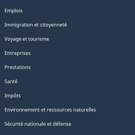
l
Thèmes
Emplois
et
a
Immigration et citoyenneté
sujets
p
Voyage et tourisme
a
Entreprises
g
Prestations
e
Santé
Impôts
Environnement et ressources naturelles
Sécurité nationale et défense