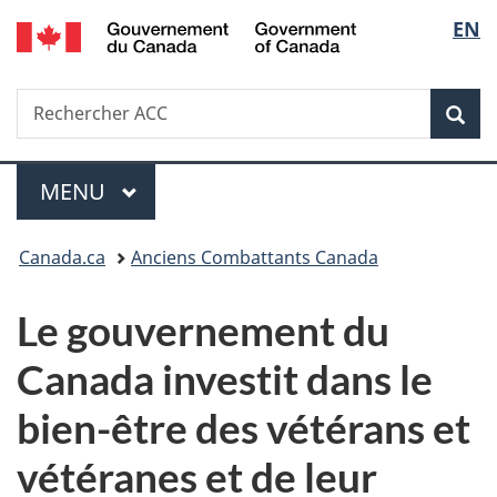
/
Sélec
EN
Passer
Passer
Passer
Government
au
à
à
de
of
contenu
«
la
Canada
Recherche
Rechercher
principal
Au
version
Rec
la
ACC
sujet
HTML
du
simplifiée
langu
Menu
gouvernement
MENU
PRINCIPAL
»
Vous
Canada.ca
Anciens Combattants Canada
êtes
Le gouvernement du
ici :
Canada investit dans le
bien-être des vétérans et
vétéranes et de leur