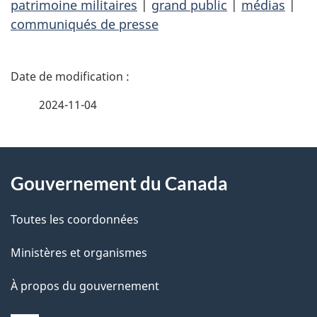
patrimoine militaires
|
grand public
|
médias
|
communiqués de presse
D
é
2024-11-04
t
À
a
Gouvernement du Canada
propos
i
de
l
Toutes les coordonnées
ce
s
Ministères et organismes
site
d
À propos du gouvernement
e