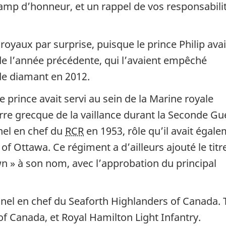
mp d’honneur, et un rappel de vos responsabili
royaux par surprise, puisque le prince Philip avai
e l’année précédente, qui l’avaient empêché
 de diamant en 2012.
e prince avait servi au sein de la Marine royale
rre grecque de la vaillance durant la Seconde Gu
onel en chef du
RCR
en 1953, rôle qu’il avait égal
 of Ottawa
. Ce régiment a d’ailleurs ajouté le titr
wn
» à son nom, avec l’approbation du principal
lonel en chef du
Seaforth Highlanders of Canada
.
of Canada
, et
Royal Hamilton Light Infantry
.