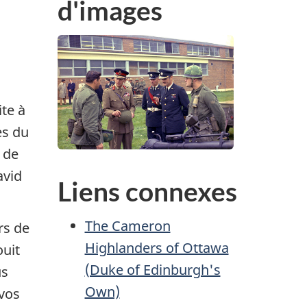
d'images
ite à
es du
 de
avid
Liens connexes
The Cameron
rs de
Highlanders of Ottawa
ouit
(Duke of Edinburgh's
us
Own)
 vos