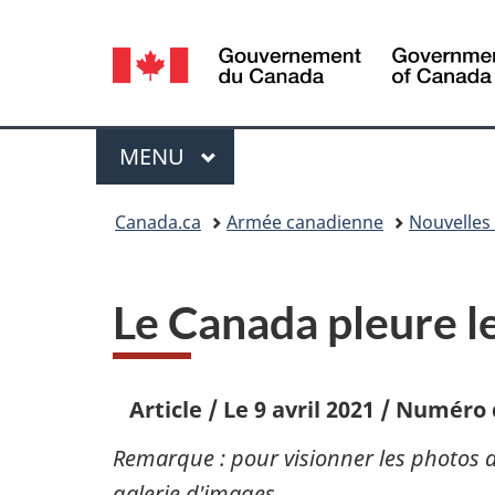
Sélection
de
la
Menu
MENU
PRINCIPAL
langue
Vous
Canada.ca
Armée canadienne
Nouvelles 
êtes
ici :
Le Canada pleure le
Article
/
Le 9 avril 2021
/
Numéro d
Remarque : pour visionner les photos ad
galerie d'images
.