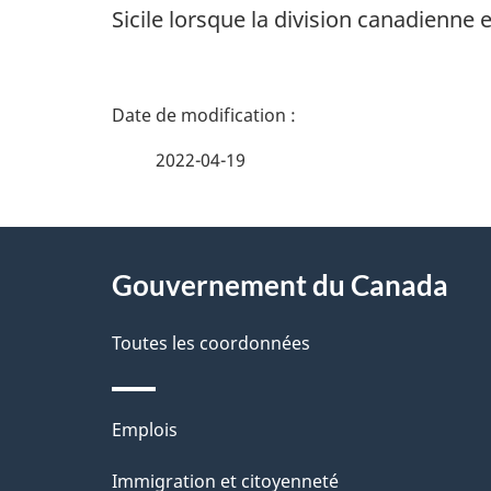
Sicile lorsque la division canadienne e
D
é
2022-04-19
t
À
a
Gouvernement du Canada
propos
i
de
Toutes les coordonnées
l
ce
s
Thèmes
Emplois
site
d
et
Immigration et citoyenneté