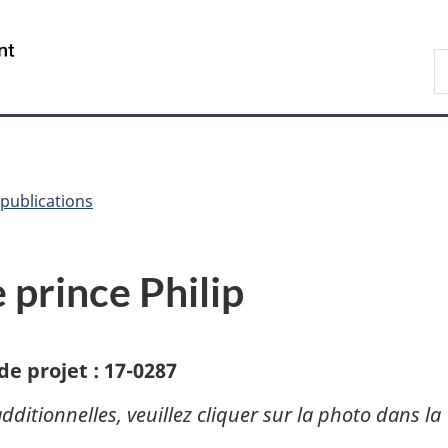
Passer
Passer
Passer
au
à
à
/
R
contenu
«
la
Government
d
principal
Au
version
of
C
sujet
HTML
Canada
du
simplifiée
gouvernement
»
publications
 prince Philip
e projet : 17-0287
ditionnelles, veuillez cliquer sur la photo dans la