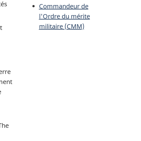
tés
Commandeur de
l'Ordre du mérite
militaire (CMM)
t
erre
ement
e
The