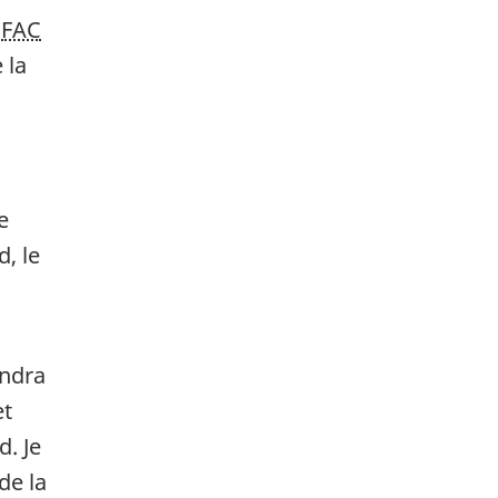
s
FAC
 la
e
d, le
endra
et
d. Je
de la