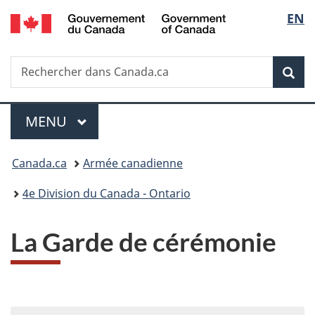
/
Sélec
EN
Passer
Passer
Passer
Government
au
à
à
de
of
contenu
«
la
Canada
Recherche
Rechercher
principal
Au
version
Rec
la
dans
sujet
HTML
Canada.ca
du
simplifiée
langu
Menu
gouvernement
MENU
PRINCIPAL
»
Vous
Canada.ca
Armée canadienne
êtes
4e Division du Canada - Ontario
ici :
La Garde de cérémonie