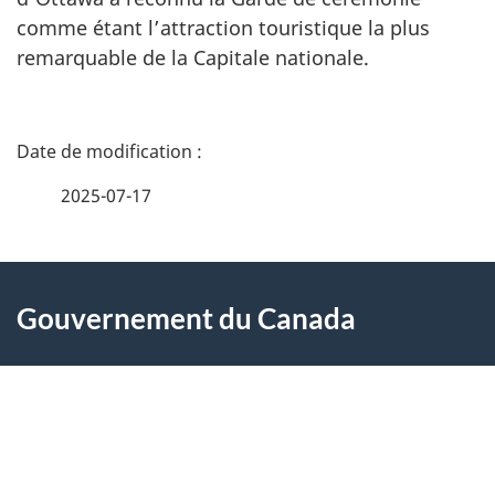
comme étant l’attraction touristique la plus
remarquable de la Capitale nationale.
D
é
2025-07-17
t
À
a
Gouvernement du Canada
propos
i
de
l
Toutes les coordonnées
ce
s
Ministères et organismes
site
d
À propos du gouvernement