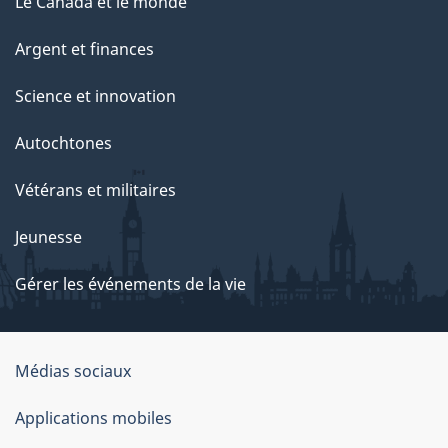
Le Canada et le monde
Argent et finances
Science et innovation
Autochtones
Vétérans et militaires
Jeunesse
Gérer les événements de la vie
Organisation
Médias sociaux
du
Applications mobiles
gouvernement