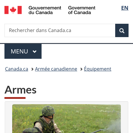
/
Sélec
EN
Passer
Passer
Passer
Government
au
à
à
de
of
contenu
«
la
Canada
Recherche
Rechercher
principal
Au
version
Rec
la
dans
sujet
HTML
Canada.ca
du
simplifiée
langu
Menu
gouvernement
MENU
PRINCIPAL
»
Vous
Canada.ca
Armée canadienne
Équipement
êtes
Armes
ici :