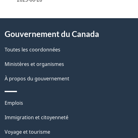
t
À
a
Gouvernement du Canada
propos
i
de
l
Toutes les coordonnées
ce
s
Ministères et organismes
site
d
À propos du gouvernement
e
l
Thèmes
Emplois
et
a
Immigration et citoyenneté
sujets
p
Voyage et tourisme