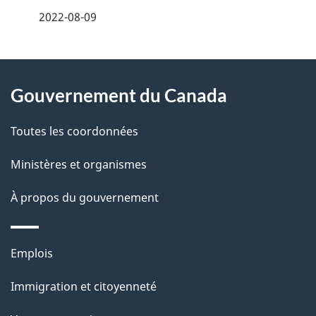
é
2022-08-09
t
À
a
Gouvernement du Canada
propos
i
de
l
Toutes les coordonnées
ce
s
Ministères et organismes
site
d
À propos du gouvernement
e
l
Thèmes
Emplois
et
a
Immigration et citoyenneté
sujets