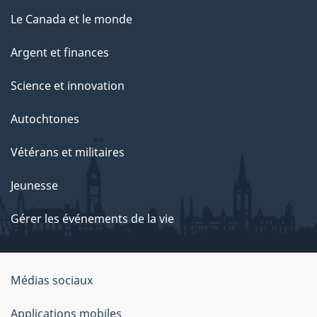
Le Canada et le monde
Argent et finances
Science et innovation
Autochtones
Vétérans et militaires
Jeunesse
Gérer les événements de la vie
Organisation
Médias sociaux
du
Applications mobiles