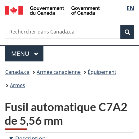
/
Sélec
EN
Passer
Passer
Passer
Government
au
à
à
de
of
contenu
«
la
Canada
Recherche
Rechercher
principal
Au
version
Rec
la
dans
sujet
HTML
Canada.ca
du
simplifiée
langu
Menu
gouvernement
MENU
PRINCIPAL
»
Vous
Canada.ca
Armée canadienne
Équipement
êtes
Armes
ici :
Fusil automatique C7A2
de 5,56 mm
Description