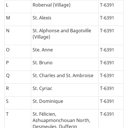
L
Roberval (Village)
T-6391
M
St. Alexis
T-6391
N
St. Alphonse and Bagotville
T-6391
(Village)
O
Ste. Anne
T-6391
P
St. Bruno
T-6391
Q
St. Charles and St. Ambroise
T-6391
R
St. Cyriac
T-6391
S
St. Dominique
T-6391
T
St. Félicien,
T-6391
Ashuapmonchouan North,
Desmeules, Dufferin