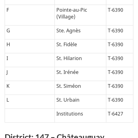
F
Pointe-au-Pic
T-6390
(Village)
G
Ste. Agnès
T-6390
H
St. Fidèle
T-6390
I
St. Hilarion
T-6390
J
St. Irénée
T-6390
K
St. Siméon
T-6390
L
St. Urbain
T-6390
Institutions
T-6427
District: 147 – Châteauguay