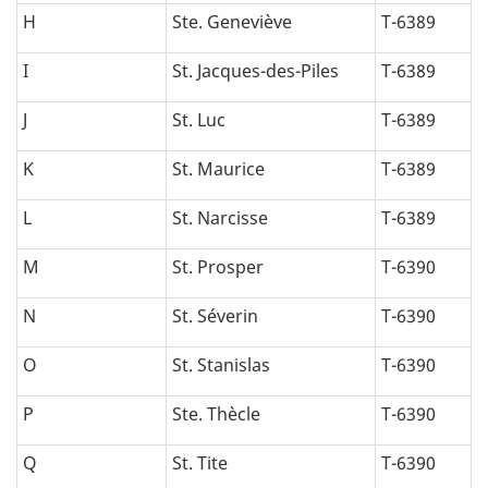
H
Ste. Geneviève
T-6389
I
St. Jacques-des-Piles
T-6389
J
St. Luc
T-6389
K
St. Maurice
T-6389
L
St. Narcisse
T-6389
M
St. Prosper
T-6390
N
St. Séverin
T-6390
O
St. Stanislas
T-6390
P
Ste. Thècle
T-6390
Q
St. Tite
T-6390