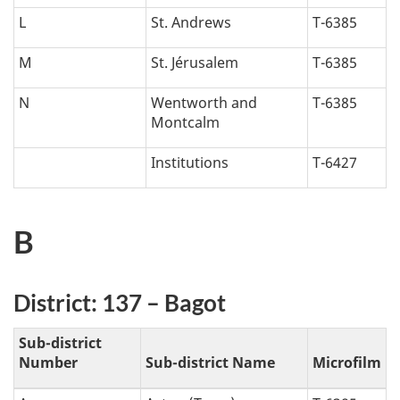
q
L
St. Andrews
T-6385
u
M
St. Jérusalem
T-6385
e
N
Wentworth and
T-6385
:
Montcalm
Institutions
T-6427
B
District: 137 – Bagot
Sub-district
Number
Sub-district Name
Microfilm