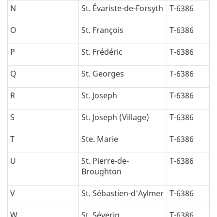
N
St. Évariste-de-Forsyth
T-6386
O
St. François
T-6386
P
St. Frédéric
T-6386
Q
St. Georges
T-6386
R
St. Joseph
T-6386
S
St. Joseph (Village)
T-6386
T
Ste. Marie
T-6386
U
St. Pierre-de-
T-6386
Broughton
V
St. Sébastien-d'Aylmer
T-6386
W
St. Séverin
T-6386