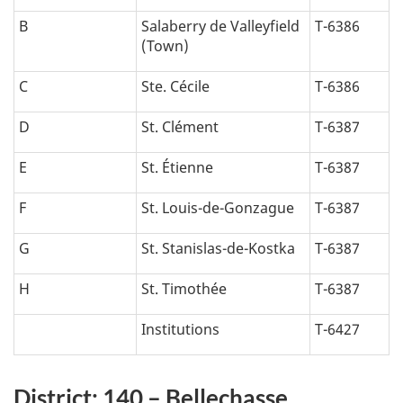
B
Salaberry de Valleyfield
T-6386
(Town)
C
Ste. Cécile
T-6386
D
St. Clément
T-6387
E
St. Étienne
T-6387
F
St. Louis-de-Gonzague
T-6387
G
St. Stanislas-de-Kostka
T-6387
H
St. Timothée
T-6387
Institutions
T-6427
District: 140 – Bellechasse