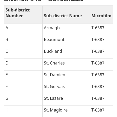
Sub-district
Number
Sub-district Name
Microfilm
A
Armagh
T-6387
B
Beaumont
T-6387
C
Buckland
T-6387
D
St. Charles
T-6387
E
St. Damien
T-6387
F
St. Gervais
T-6387
G
St. Lazare
T-6387
H
St. Magloire
T-6387