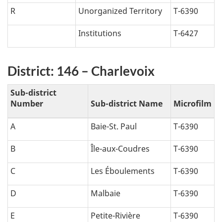
R
Unorganized Territory
T-6390
Institutions
T-6427
District: 146 – Charlevoix
Sub-district
Number
Sub-district Name
Microfilm
A
Baie-St. Paul
T-6390
B
Île-aux-Coudres
T-6390
C
Les Éboulements
T-6390
D
Malbaie
T-6390
E
Petite-Rivière
T-6390