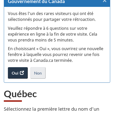
×
F
Gouvernement du Canada
:
Vous êtes l’un des rares visiteurs qui ont été
sélectionnés pour partager votre rétroaction.
S
Veuillez répondre à 6 questions sur votre
d
expérience en ligne à la fin de votre visite. Cela
vous prendra moins de 5 minutes.
si
En choisissant « Oui », vous ouvrirez une nouvelle
w
fenêtre à laquelle vous pourrez revenir une fois
votre visite à Canada.ca terminée.
(t
Oui
accéder
Non
d
au
je
.
sondage.
ne
Québec
veux
pas
participer
au
Sélectionnez la première lettre du nom d'un
sondage