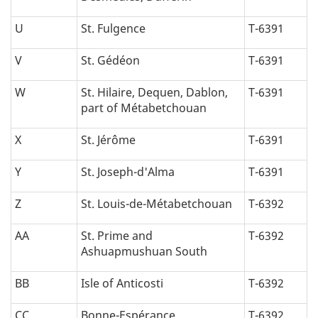
U
St. Fulgence
T-6391
V
St. Gédéon
T-6391
W
St. Hilaire, Dequen, Dablon,
T-6391
part of Métabetchouan
X
St. Jérôme
T-6391
Y
St. Joseph-d'Alma
T-6391
Z
St. Louis-de-Métabetchouan
T-6392
AA
St. Prime and
T-6392
Ashuapmushuan South
BB
Isle of Anticosti
T-6392
CC
Bonne-Espérance
T-6392