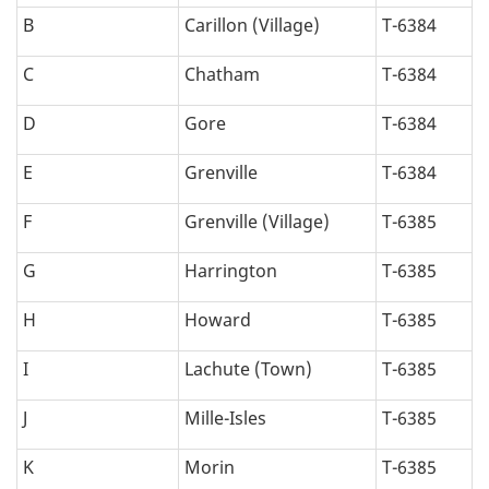
n
B
Carillon (Village)
T-6384
a
C
Chatham
T-6384
l
D
Gore
T-6384
p
E
Grenville
T-6384
h
F
Grenville (Village)
T-6385
a
G
Harrington
T-6385
b
H
Howard
T-6385
é
I
Lachute (Town)
T-6385
t
J
Mille-Isles
T-6385
i
K
Morin
T-6385