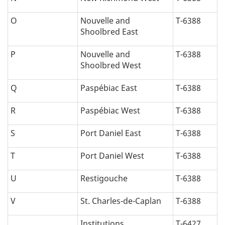
O
Nouvelle and
T-6388
Shoolbred East
P
Nouvelle and
T-6388
Shoolbred West
Q
Paspébiac East
T-6388
R
Paspébiac West
T-6388
S
Port Daniel East
T-6388
T
Port Daniel West
T-6388
U
Restigouche
T-6388
V
St. Charles-de-Caplan
T-6388
Institutions
T-6427