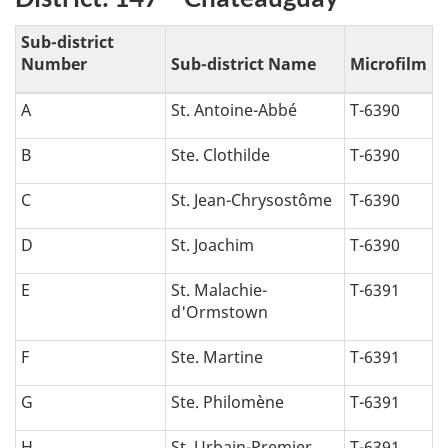
Sub-district
Number
Sub-district Name
Microfilm
A
St. Antoine-Abbé
T-6390
B
Ste. Clothilde
T-6390
C
St. Jean-Chrysostôme
T-6390
D
St. Joachim
T-6390
E
St. Malachie-
T-6391
d'Ormstown
F
Ste. Martine
T-6391
G
Ste. Philomène
T-6391
H
St. Urbain-Premier
T-6391