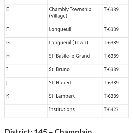
E
Chambly Township
T-6389
(Village)
F
Longueuil
T-6389
G
Longueuil (Town)
T-6389
H
St. Basile-le-Grand
T-6389
I
St. Bruno
T-6389
J
St. Hubert
T-6389
K
St. Lambert
T-6389
Institutions
T-6427
District: 145 – Champlain