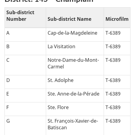
Sub-district
Number
Sub-district Name
Microfilm
A
Cap-de-la-Magdeleine
T-6389
B
La Visitation
T-6389
C
Notre-Dame-du-Mont-
T-6389
Carmel
D
St. Adolphe
T-6389
E
Ste. Anne-de-la-Pérade
T-6389
F
Ste. Flore
T-6389
G
St. François-Xavier-de-
T-6389
Batiscan