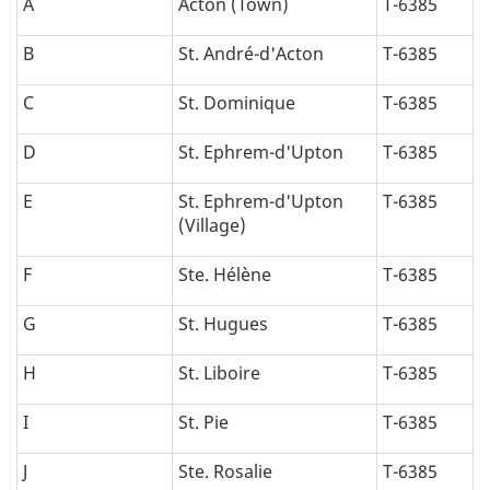
A
Acton (Town)
T-6385
B
St. André-d'Acton
T-6385
C
St. Dominique
T-6385
D
St. Ephrem-d'Upton
T-6385
E
St. Ephrem-d'Upton
T-6385
(Village)
F
Ste. Hélène
T-6385
G
St. Hugues
T-6385
H
St. Liboire
T-6385
I
St. Pie
T-6385
J
Ste. Rosalie
T-6385