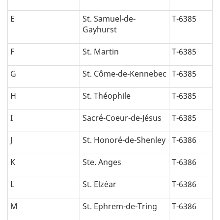
E
St. Samuel-de-
T-6385
Gayhurst
F
St. Martin
T-6385
G
St. Côme-de-Kennebec
T-6385
H
St. Théophile
T-6385
I
Sacré-Coeur-de-Jésus
T-6385
J
St. Honoré-de-Shenley
T-6386
K
Ste. Anges
T-6386
L
St. Elzéar
T-6386
M
St. Ephrem-de-Tring
T-6386