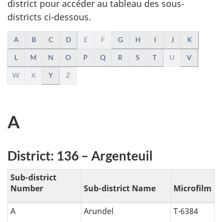
district pour accéder au tableau des sous-
du
districts ci-dessous.
site
web,
N
A
B
C
D
E
F
G
H
I
J
K
a
L
M
N
O
P
Q
R
S
T
U
V
W
X
Y
Z
v
i
A
g
a
District: 136 – Argenteuil
t
Sub-district
i
Number
Sub-district Name
Microfilm
o
A
Arundel
T-6384