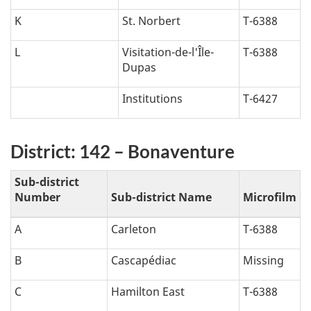
K
St. Norbert
T-6388
L
Visitation-de-l'Île-
T-6388
Dupas
Institutions
T-6427
District: 142 – Bonaventure
Sub-district
Number
Sub-district Name
Microfilm
A
Carleton
T-6388
B
Cascapédiac
Missing
C
Hamilton East
T-6388