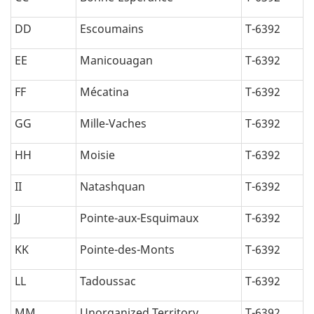
DD
Escoumains
T-6392
EE
Manicouagan
T-6392
FF
Mécatina
T-6392
GG
Mille-Vaches
T-6392
HH
Moisie
T-6392
II
Natashquan
T-6392
JJ
Pointe-aux-Esquimaux
T-6392
KK
Pointe-des-Monts
T-6392
LL
Tadoussac
T-6392
MM
Unorganized Territory
T-6392