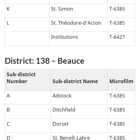
K
St. Simon
T-6385
L
St. Théodore-d'Acton
T-6385
Institutions
T-6427
District: 138 – Beauce
Sub-district
Number
Sub-district Name
Microfilm
A
Adstock
T-6385
B
Ditchfield
T-6385
C
Dorset
T-6385
D
St. Benoît-Labre
T-6385