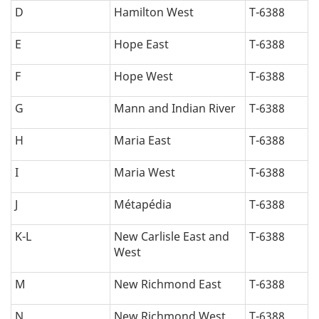
D
Hamilton West
T-6388
E
Hope East
T-6388
F
Hope West
T-6388
G
Mann and Indian River
T-6388
H
Maria East
T-6388
I
Maria West
T-6388
J
Métapédia
T-6388
K-L
New Carlisle East and
T-6388
West
M
New Richmond East
T-6388
N
New Richmond West
T-6388