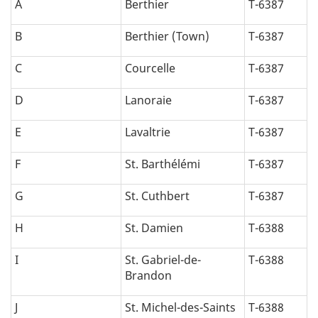
A
Berthier
T-6387
B
Berthier (Town)
T-6387
C
Courcelle
T-6387
D
Lanoraie
T-6387
E
Lavaltrie
T-6387
F
St. Barthélémi
T-6387
G
St. Cuthbert
T-6387
H
St. Damien
T-6388
I
St. Gabriel-de-
T-6388
Brandon
J
St. Michel-des-Saints
T-6388