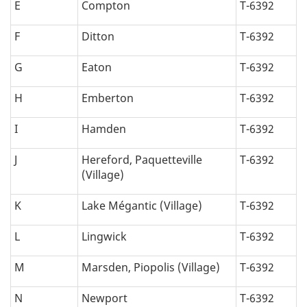
E
Compton
T-6392
F
Ditton
T-6392
G
Eaton
T-6392
H
Emberton
T-6392
I
Hamden
T-6392
J
Hereford, Paquetteville
T-6392
(Village)
K
Lake Mégantic (Village)
T-6392
L
Lingwick
T-6392
M
Marsden, Piopolis (Village)
T-6392
N
Newport
T-6392