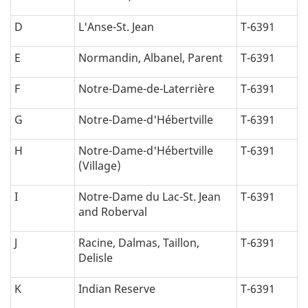
D
L'Anse-St. Jean
T-6391
E
Normandin, Albanel, Parent
T-6391
F
Notre-Dame-de-Laterrière
T-6391
G
Notre-Dame-d'Hébertville
T-6391
H
Notre-Dame-d'Hébertville
T-6391
(Village)
I
Notre-Dame du Lac-St. Jean
T-6391
and Roberval
J
Racine, Dalmas, Taillon,
T-6391
Delisle
K
Indian Reserve
T-6391