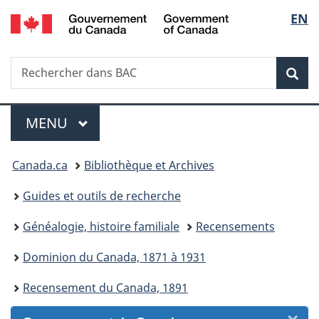
/
Sélec
EN
Passer
Passer
Passer
Passer
Government
au
au
à
à
de
of
Gestionnaire
contenu
«
la
Canada
Recherche
Rechercher
des
principal
Au
version
Rec
la
dans
Invitations
sujet
HTML
BAC
du
simplifiée
langu
Menu
gouvernement
MENU
PRINCIPAL
»
Vous
Canada.ca
Bibliothèque et Archives
êtes
Guides et outils de recherche
ici :
Généalogie, histoire familiale
Recensements
Dominion du Canada, 1871 à 1931
Recensement du Canada, 1891