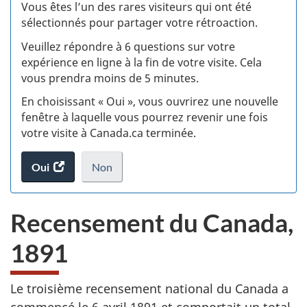
:
Vous êtes l’un des rares visiteurs qui ont été
sélectionnés pour partager votre rétroaction.
S
Veuillez répondre à 6 questions sur votre
d
expérience en ligne à la fin de votre visite. Cela
vous prendra moins de 5 minutes.
si
En choisissant « Oui », vous ouvrirez une nouvelle
w
fenêtre à laquelle vous pourrez revenir une fois
votre visite à Canada.ca terminée.
(t
Oui
accéder
Non
d
au
je
.
sondage.
ne
Recensement du Canada,
veux
pas
1891
participer
au
sondage
Le troisième recensement national du Canada a
du