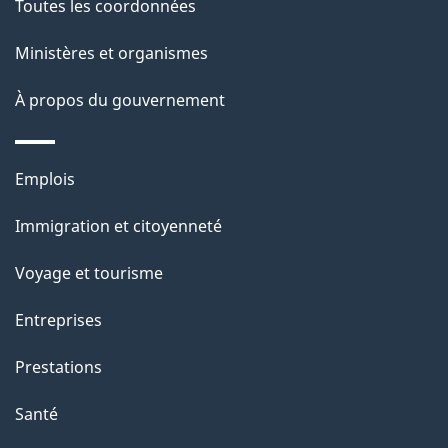
Toutes les coordonnées
a
Ministères et organismes
p
À propos du gouvernement
a
g
Thèmes
Emplois
e
et
Immigration et citoyenneté
sujets
Voyage et tourisme
Entreprises
Prestations
Santé