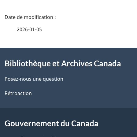
D
é
2026-01-05
t
À
a
Bibliothèque et Archives Canada
propos
i
de
l
Posez-nous une question
ce
s
Rétroaction
site
d
e
Gouvernement du Canada
l