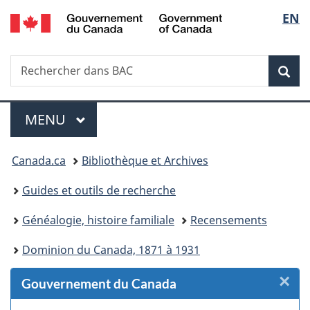
/
Sélec
EN
Passer
Passer
Passer
Passer
Government
au
au
à
à
de
of
Gestionnaire
contenu
«
la
Canada
Recherche
Rechercher
des
principal
Au
version
Rec
la
dans
Invitations
sujet
HTML
BAC
du
simplifiée
langu
Menu
gouvernement
MENU
PRINCIPAL
»
Vous
Canada.ca
Bibliothèque et Archives
êtes
Guides et outils de recherche
ici :
Généalogie, histoire familiale
Recensements
Dominion du Canada, 1871 à 1931
×
F
Gouvernement du Canada