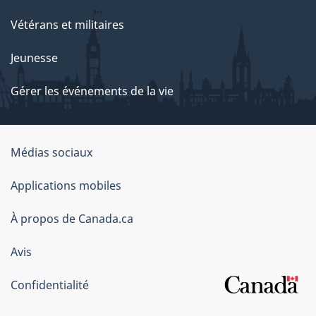
Vétérans et militaires
Jeunesse
Gérer les événements de la vie
Organisation
Médias sociaux
du
Applications mobiles
gouvernement
du
À propos de Canada.ca
Canada
Avis
Confidentialité