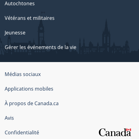
Autochtones
Vétérans et militaires
Jeunesse
Gérer les événements de la vie
Organisation
Médias sociaux
du
Applications mobiles
gouvernement
du
À propos de Canada.ca
Canada
Avis
Confidentialité