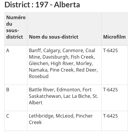
District : 197 - Alberta
t
Numéro
i
du
sous-
o
district
Nom du sous-district
Microfilm
n
A
Banff, Calgary, Canmore, Coal
T-6425
Mine, Davisburgh, Fish Creek,
a
Gleichen, High River, Morley,
Namaka, Pine Creek, Red Deer,
l
Rosebud
p
B
Battle River, Edmonton, Fort
T-6425
Saskatchewan, Lac La Biche, St.
h
Albert
a
C
Lethbridge, McLeod, Pincher
T-6425
Creek
b