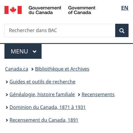
/
Sélec
EN
Passer
Passer
Passer
Government
au
à
à
de
of
contenu
«
la
Canada
Recherche
Rechercher
principal
Au
version
Rec
la
dans
sujet
HTML
BAC
du
simplifiée
langu
Menu
gouvernement
MENU
PRINCIPAL
»
Vous
Canada.ca
Bibliothèque et Archives
êtes
Guides et outils de recherche
ici :
Généalogie, histoire familiale
Recensements
Dominion du Canada, 1871 à 1931
Recensement du Canada, 1891