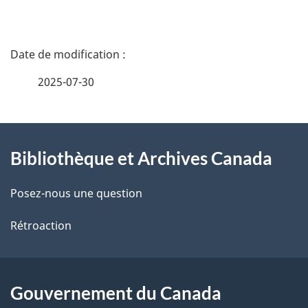
D
é
2025-07-30
t
À
a
Bibliothèque et Archives Canada
propos
i
de
l
Posez-nous une question
ce
s
Rétroaction
site
d
e
Gouvernement du Canada