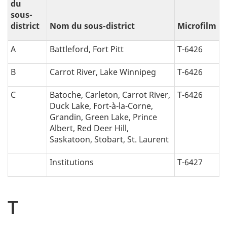
du
sous-
district
Nom du sous-district
Microfilm
A
Battleford, Fort Pitt
T-6426
B
Carrot River, Lake Winnipeg
T-6426
C
Batoche, Carleton, Carrot River,
T-6426
Duck Lake, Fort-à-la-Corne,
Grandin, Green Lake, Prince
Albert, Red Deer Hill,
Saskatoon, Stobart, St. Laurent
Institutions
T-6427
T