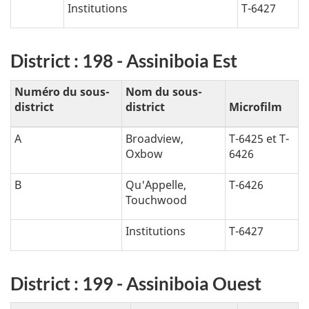
Institutions
T-6427
é
t
District : 198 - Assiniboia Est
i
Numéro du sous-
Nom du sous-
q
district
district
Microfilm
u
A
Broadview,
T-6425 et T-
Oxbow
6426
e
B
Qu'Appelle,
T-6426
:
Touchwood
Institutions
T-6427
District : 199 - Assiniboia Ouest