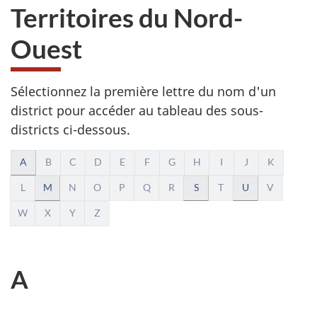
Territoires du Nord-
Ouest
Sélectionnez la première lettre du nom d'un
district pour accéder au tableau des sous-
districts ci-dessous.
N
A
B
C
D
E
F
G
H
I
J
K
a
L
M
N
O
P
Q
R
S
T
U
V
W
X
Y
Z
v
i
A
g
a