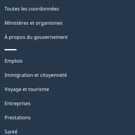
l
Toutes les coordonnées
a
Ministères et organismes
p
À propos du gouvernement
a
g
Thèmes
Emplois
e
et
Immigration et citoyenneté
sujets
Voyage et tourisme
Entreprises
Prestations
Santé