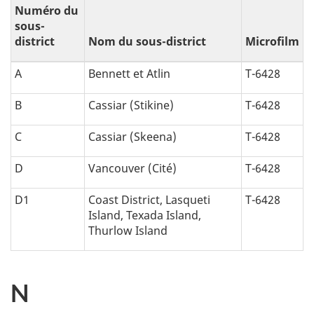
Numéro du
i
sous-
district
Nom du sous-district
Microfilm
o
A
Bennett et Atlin
T-6428
n
B
Cassiar (Stikine)
T-6428
a
C
Cassiar (Skeena)
T-6428
l
D
Vancouver (Cité)
T-6428
p
D1
Coast District, Lasqueti
T-6428
h
Island, Texada Island,
Thurlow Island
a
b
N
é