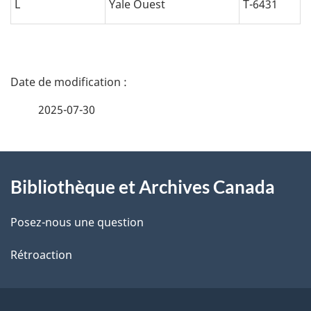
L
Yale Ouest
T-6431
D
é
2025-07-30
t
À
a
Bibliothèque et Archives Canada
propos
i
de
l
Posez-nous une question
ce
s
Rétroaction
site
d