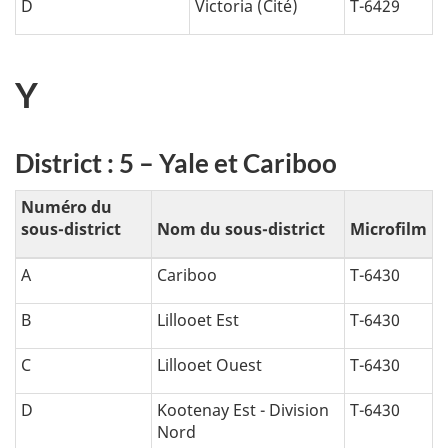
D
Victoria (Cité)
T-6429
Y
District : 5 – Yale et Cariboo
Numéro du
sous-district
Nom du sous-district
Microfilm
A
Cariboo
T-6430
B
Lillooet Est
T-6430
C
Lillooet Ouest
T-6430
D
Kootenay Est - Division
T-6430
Nord