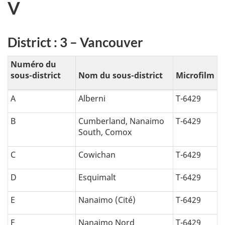
V
District : 3 – Vancouver
Numéro du
sous-district
Nom du sous-district
Microfilm
A
Alberni
T-6429
B
Cumberland, Nanaimo
T-6429
South, Comox
C
Cowichan
T-6429
D
Esquimalt
T-6429
E
Nanaimo (Cité)
T-6429
F
Nanaimo Nord
T-6429