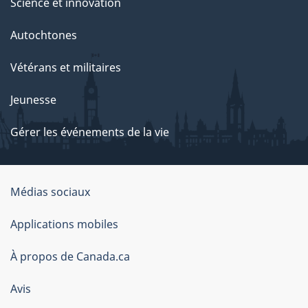
Science et innovation
Autochtones
Vétérans et militaires
Jeunesse
Gérer les événements de la vie
Organisation
Médias sociaux
du
Applications mobiles
gouvernement
du
À propos de Canada.ca
Canada
Avis