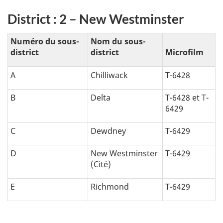
t
District : 2 – New Westminster
i
Numéro du sous-
Nom du sous-
q
district
district
Microfilm
u
A
Chilliwack
T-6428
e
B
Delta
T-6428 et T-
6429
:
C
Dewdney
T-6429
D
New Westminster
T-6429
(Cité)
E
Richmond
T-6429