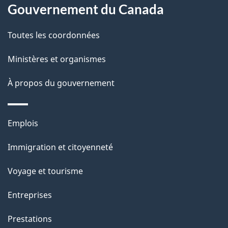
e
Gouvernement du Canada
l
Toutes les coordonnées
a
Ministères et organismes
p
À propos du gouvernement
a
g
Thèmes
Emplois
e
et
Immigration et citoyenneté
sujets
Voyage et tourisme
Entreprises
Prestations