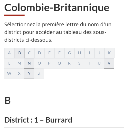
Colombie-Britannique
Sélectionnez la première lettre du nom d'un
district pour accéder au tableau des sous-
districts ci-dessous.
N
A
B
C
D
E
F
G
H
I
J
K
a
L
M
N
O
P
Q
R
S
T
U
V
W
X
Y
Z
v
i
B
g
a
District : 1 – Burrard
t