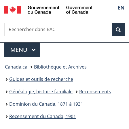
/
Sélec
EN
Passer
Passer
Passer
Government
au
à
à
de
of
contenu
«
la
Canada
Recherche
Rechercher
principal
Au
version
Rec
la
dans
sujet
HTML
BAC
du
simplifiée
langu
Menu
gouvernement
MENU
PRINCIPAL
»
Vous
Canada.ca
Bibliothèque et Archives
êtes
Guides et outils de recherche
ici :
Généalogie, histoire familiale
Recensements
Dominion du Canada, 1871 à 1931
Recensement du Canada, 1901