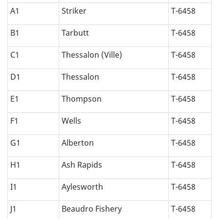
A1
Striker
T-6458
B1
Tarbutt
T-6458
C1
Thessalon (Ville)
T-6458
D1
Thessalon
T-6458
E1
Thompson
T-6458
F1
Wells
T-6458
G1
Alberton
T-6458
H1
Ash Rapids
T-6458
I1
Aylesworth
T-6458
J1
Beaudro Fishery
T-6458