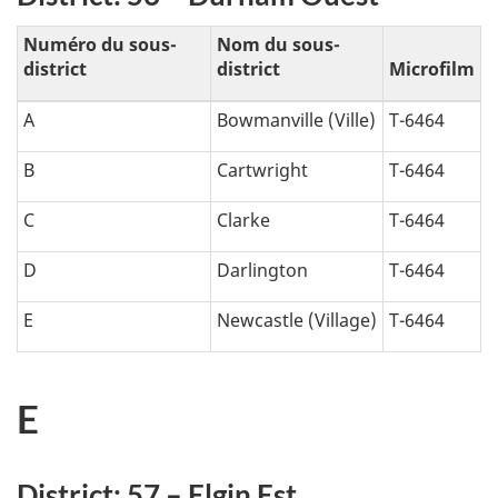
Numéro du sous-
Nom du sous-
district
district
Microfilm
A
Bowmanville (Ville)
T-6464
B
Cartwright
T-6464
C
Clarke
T-6464
D
Darlington
T-6464
E
Newcastle (Village)
T-6464
E
District: 57 – Elgin Est