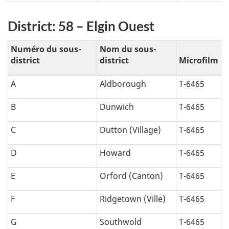
District: 58 – Elgin Ouest
Numéro du sous-
Nom du sous-
district
district
Microfilm
A
Aldborough
T-6465
B
Dunwich
T-6465
C
Dutton (Village)
T-6465
D
Howard
T-6465
E
Orford (Canton)
T-6465
F
Ridgetown (Ville)
T-6465
G
Southwold
T-6465