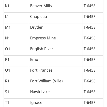
K1
Beaver Mills
T-6458
L1
Chapleau
T-6458
M1
Dryden
T-6458
N1
Empress Mine
T-6458
O1
English River
T-6458
P1
Emo
T-6458
Q1
Fort Frances
T-6458
R1
Fort William (Ville)
T-6458
S1
Hawk Lake
T-6458
T1
Ignace
T-6458