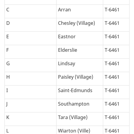
C
Arran
T-6461
D
Chesley (Village)
T-6461
E
Eastnor
T-6461
F
Elderslie
T-6461
G
Lindsay
T-6461
H
Paisley (Village)
T-6461
I
Saint-Edmunds
T-6461
J
Southampton
T-6461
K
Tara (Village)
T-6461
L
Wiarton (Ville)
T-6461