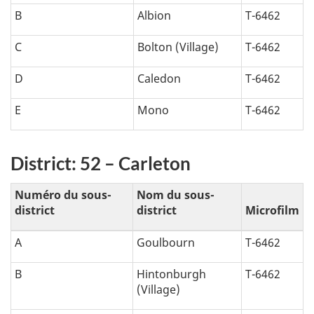
B
Albion
T-6462
C
Bolton (Village)
T-6462
D
Caledon
T-6462
E
Mono
T-6462
District: 52 – Carleton
Numéro du sous-
Nom du sous-
district
district
Microfilm
A
Goulbourn
T-6462
B
Hintonburgh
T-6462
(Village)