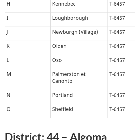
H
Kennebec
T-6457
t
i
I
Loughborough
T-6457
q
J
Newburgh (Village)
T-6457
u
K
Olden
T-6457
e
L
Oso
T-6457
:
M
Palmerston et
T-6457
Canonto
N
Portland
T-6457
O
Sheffield
T-6457
District: 44 – Algoma