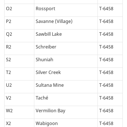
O2
Rossport
T-6458
P2
Savanne (Village)
T-6458
Q2
Sawbill Lake
T-6458
R2
Schreiber
T-6458
S2
Shuniah
T-6458
T2
Silver Creek
T-6458
U2
Sultana Mine
T-6458
V2
Taché
T-6458
W2
Vermilion Bay
T-6458
X2
Wabigoon
T-6458