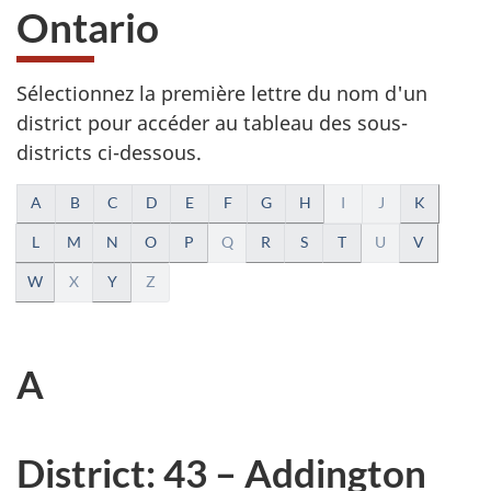
Ontario
Sélectionnez la première lettre du nom d'un
district pour accéder au tableau des sous-
districts ci-dessous.
N
A
B
C
D
E
F
G
H
I
J
K
a
L
M
N
O
P
Q
R
S
T
U
V
W
X
Y
Z
v
i
A
g
a
District: 43 – Addington
t