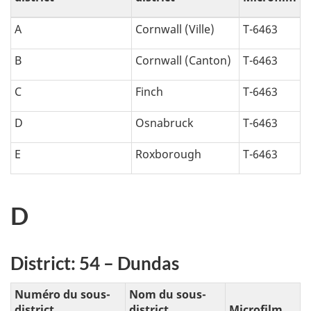
A
Cornwall (Ville)
T-6463
B
Cornwall (Canton)
T-6463
C
Finch
T-6463
D
Osnabruck
T-6463
E
Roxborough
T-6463
D
District: 54 – Dundas
Numéro du sous-
Nom du sous-
district
district
Microfilm