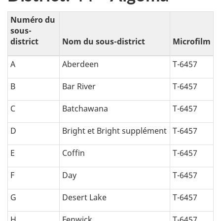
Numéro du
sous-
district
Nom du sous-district
Microfilm
A
Aberdeen
T-6457
B
Bar River
T-6457
C
Batchawana
T-6457
D
Bright et Bright supplément
T-6457
E
Coffin
T-6457
F
Day
T-6457
G
Desert Lake
T-6457
H
Fenwick
T-6457