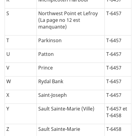
S
Northwest Point et Lefroy
T-6457
(La page no 12 est
manquante)
T
Parkinson
T-6457
U
Patton
T-6457
V
Prince
T-6457
W
Rydal Bank
T-6457
X
Saint-Joseph
T-6457
Y
Sault Sainte-Marie (Ville)
T-6457 et
T-6458
Z
Sault Sainte-Marie
T-6458