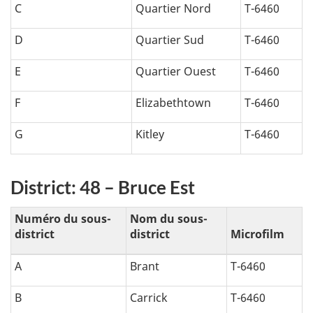
C
Quartier Nord
T-6460
D
Quartier Sud
T-6460
E
Quartier Ouest
T-6460
F
Elizabethtown
T-6460
G
Kitley
T-6460
District: 48 – Bruce Est
Numéro du sous-
Nom du sous-
district
district
Microfilm
A
Brant
T-6460
B
Carrick
T-6460