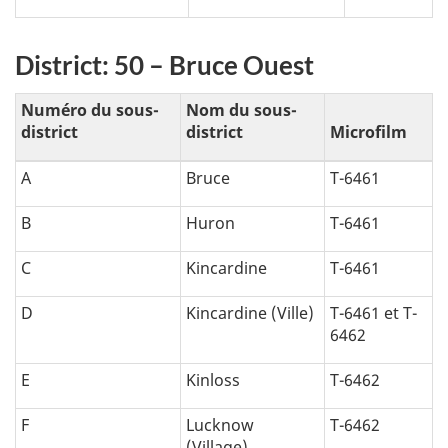
District: 50 – Bruce Ouest
Numéro du sous-
Nom du sous-
district
district
Microfilm
A
Bruce
T-6461
B
Huron
T-6461
C
Kincardine
T-6461
D
Kincardine (Ville)
T-6461 et T-
6462
E
Kinloss
T-6462
F
Lucknow
T-6462
(Village)