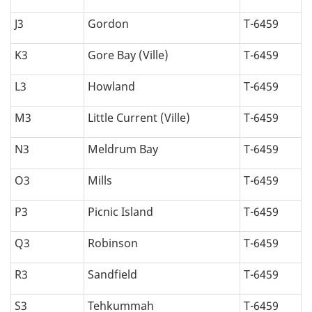
J3
Gordon
T-6459
K3
Gore Bay (Ville)
T-6459
L3
Howland
T-6459
M3
Little Current (Ville)
T-6459
N3
Meldrum Bay
T-6459
O3
Mills
T-6459
P3
Picnic Island
T-6459
Q3
Robinson
T-6459
R3
Sandfield
T-6459
S3
Tehkummah
T-6459