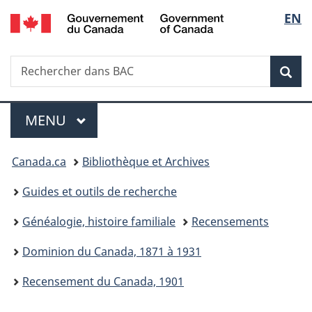
/
Sélec
EN
Passer
Passer
Passer
Government
au
à
à
de
of
contenu
«
la
Canada
Recherche
Rechercher
principal
Au
version
Rec
la
dans
sujet
HTML
BAC
du
simplifiée
langu
Menu
gouvernement
MENU
PRINCIPAL
»
Vous
Canada.ca
Bibliothèque et Archives
êtes
Guides et outils de recherche
ici :
Généalogie, histoire familiale
Recensements
Dominion du Canada, 1871 à 1931
Recensement du Canada, 1901