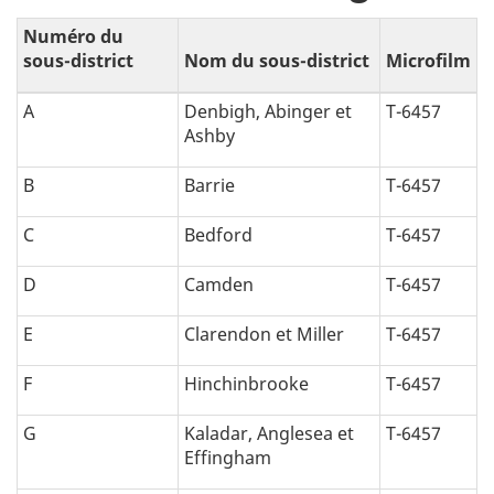
i
Numéro du
sous-district
Nom du sous-district
Microfilm
o
A
Denbigh, Abinger et
T-6457
n
Ashby
a
B
Barrie
T-6457
l
C
Bedford
T-6457
p
D
Camden
T-6457
h
E
Clarendon et Miller
T-6457
a
F
Hinchinbrooke
T-6457
b
G
Kaladar, Anglesea et
T-6457
Effingham
é