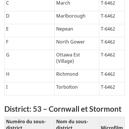
C
March
T-6462
D
Marlborough
T-6462
E
Nepean
T-6462
F
North Gower
T-6462
G
Ottawa Est
T-6462
(Village)
H
Richmond
T-6462
I
Torbolton
T-6462
District: 53 – Cornwall et Stormont
Numéro du sous-
Nom du sous-
district
district
Microfilm