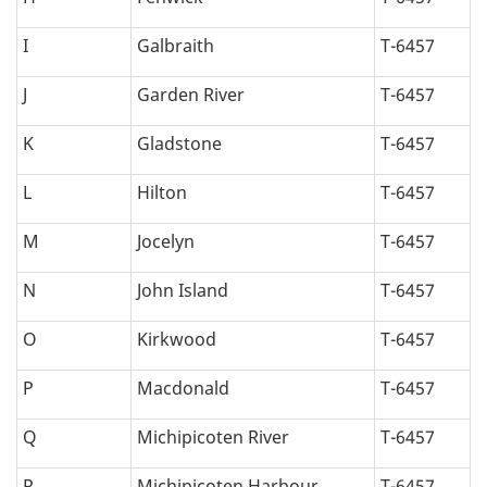
I
Galbraith
T-6457
J
Garden River
T-6457
K
Gladstone
T-6457
L
Hilton
T-6457
M
Jocelyn
T-6457
N
John Island
T-6457
O
Kirkwood
T-6457
P
Macdonald
T-6457
Q
Michipicoten River
T-6457
R
Michipicoten Harbour
T-6457