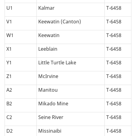
U1
Kalmar
T-6458
V1
Keewatin (Canton)
T-6458
W1
Keewatin
T-6458
X1
Leeblain
T-6458
Y1
Little Turtle Lake
T-6458
Z1
McIrvine
T-6458
A2
Manitou
T-6458
B2
Mikado Mine
T-6458
C2
Seine River
T-6458
D2
Missinaibi
T-6458