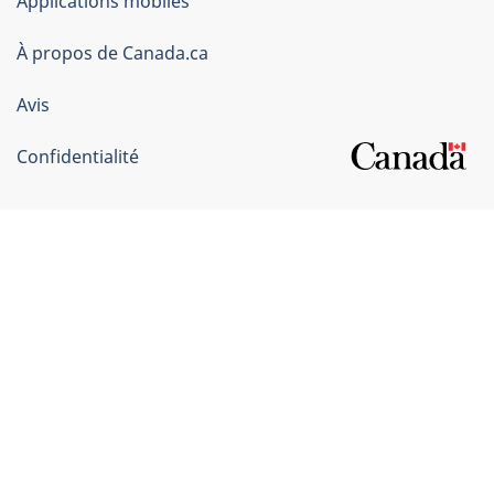
Applications mobiles
gouvernement
du
À propos de Canada.ca
Canada
Avis
Confidentialité