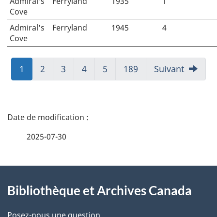
Admiral's
Ferryland
1935
1
Cove
Admiral's
Ferryland
1945
4
Cove
Aller
1
Aller
2
Aller
3
Aller
4
Aller
5
Aller
189
Suivant
à:
à:
à:
à:
à:
à:
Page
Page
Page
Page
Page
Page
D
é
2025-07-30
t
À
a
Bibliothèque et Archives Canada
propos
i
Posez-nous une question