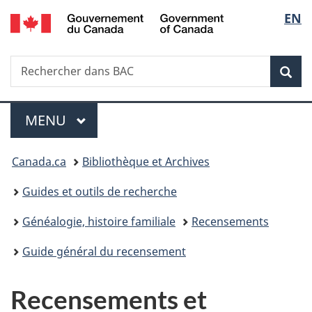
/
Sélec
EN
Passer
Passer
Passer
Government
au
à
à
de
of
contenu
«
la
Canada
Recherche
Rechercher
principal
Au
version
Rec
la
dans
sujet
HTML
BAC
du
simplifiée
langu
Menu
gouvernement
MENU
PRINCIPAL
»
Vous
Canada.ca
Bibliothèque et Archives
êtes
Guides et outils de recherche
ici :
Généalogie, histoire familiale
Recensements
Guide général du recensement
Recensements et