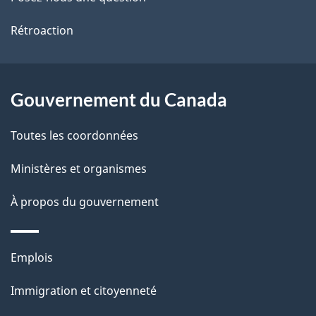
de
l
ce
s
Rétroaction
site
d
e
Gouvernement du Canada
l
Toutes les coordonnées
a
Ministères et organismes
p
À propos du gouvernement
a
g
Thèmes
Emplois
e
et
Immigration et citoyenneté
sujets