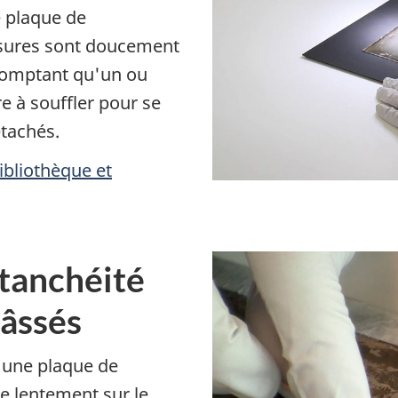
e plaque de
ssures sont doucement
 comptant qu'un ou
re à souffler pour se
étachés.
Bibliothèque et
étanchéité
hâssés
d'une plaque de
e lentement sur le