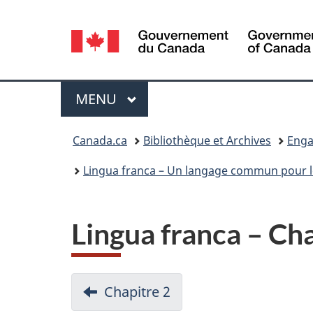
Sélection
de
la
Menu
MENU
PRINCIPAL
langue
Vous
Canada.ca
Bibliothèque et Archives
Enga
êtes
Lingua franca – Un langage commun pour 
ici :
Lingua franca – Cha
D
Chapitre 2
Chapitre