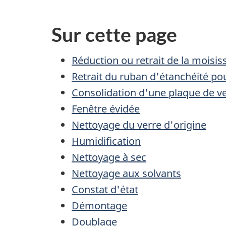
2
o
:
c
Sur cette page
État
u
de
Réduction ou retrait de la moisis
conservation
m
Retrait du ruban d'étanchéité po
Consolidation d'une plaque de v
e
Fenêtre évidée
n
Nettoyage du verre d'origine
Humidification
t
Nettoyage à sec
n
Nettoyage aux solvants
Constat d'état
a
Démontage
v
Doublage