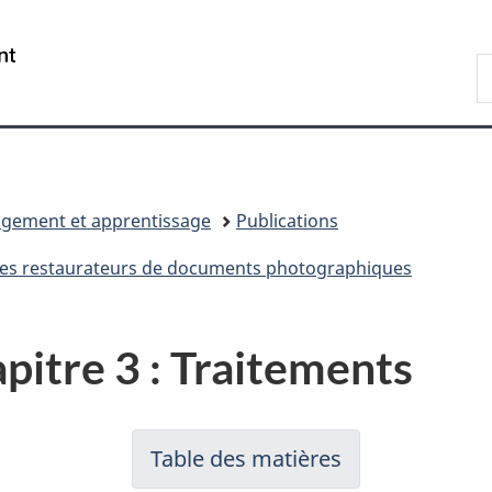
Passer
Passer
Passer
Passer
au
au
à
à
/
R
Gestionnaire
contenu
«
la
Government
d
des
principal
Au
version
of
B
Invitations
sujet
HTML
Canada
du
simplifiée
gouvernement
»
gement et apprentissage
Publications
les restaurateurs de documents photographiques
pitre 3 : Traitements
Table des matières