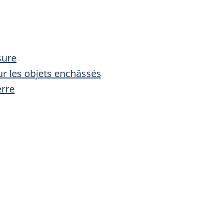
sure
ur les objets enchâssés
erre