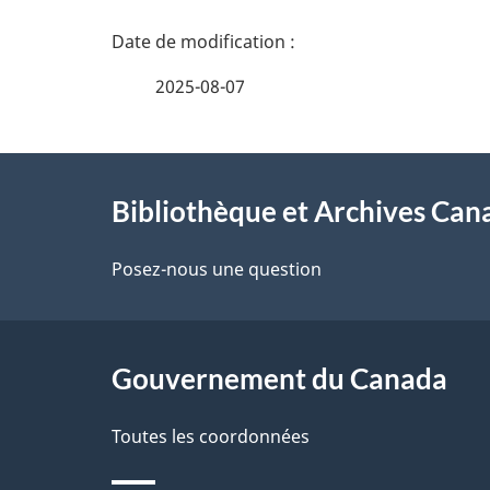
D
é
2025-08-07
t
À
a
Bibliothèque et Archives Can
propos
i
de
Posez-nous une question
l
ce
s
site
Gouvernement du Canada
d
e
Toutes les coordonnées