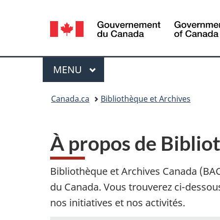
Sélection
de
la
Menu
MENU
PRINCIPAL
langue
Vous
Canada.ca
Bibliothèque et Archives
êtes
ici :
À propos de Biblio
Bibliothèque et Archives Canada (BA
du Canada. Vous trouverez ci-dessous 
nos initiatives et nos activités.