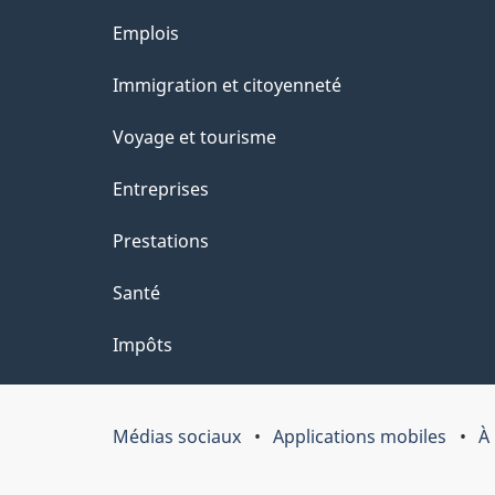
l
Thèmes
Emplois
a
et
Immigration et citoyenneté
p
sujets
Voyage et tourisme
a
Entreprises
g
Prestations
e
Santé
Impôts
Médias sociaux
Applications mobiles
À
Organisation
du