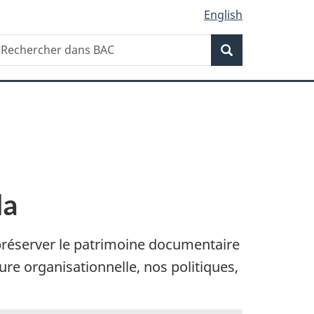
English
Recherche
echercher
Recherche
ans
AC
da
réserver le patrimoine documentaire
re organisationnelle, nos politiques,