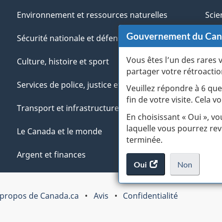
Environnement et ressources naturelles
Scie
Gouvernement du Ca
Sécurité nationale et défense
Aut
Vous êtes l’un des rares 
Culture, histoire et sport
Vété
partager votre rétroactio
Services de police, justice et urgences
Jeun
Veuillez répondre à 6 que
fin de votre visite. Cela
Transport et infrastructure
Gére
En choisissant « Oui », v
laquelle vous pourrez rev
Le Canada et le monde
terminée.
Argent et finances
Oui
accéder
Non
au
je
.
sondage.
ne
 propos de Canada.ca
Avis
Confidentialité
veux
pas
participer