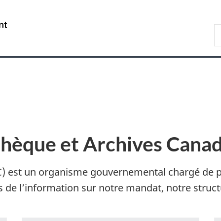
Passer
Passer
Passer
Passer
au
au
à
à
/
R
Gestionnaire
contenu
«
la
Government
d
des
principal
Au
version
of
B
Invitations
sujet
HTML
Canada
du
simplifiée
gouvernement
»
thèque et Archives Cana
C) est un organisme gouvernemental chargé de p
de l’information sur notre mandat, notre structu