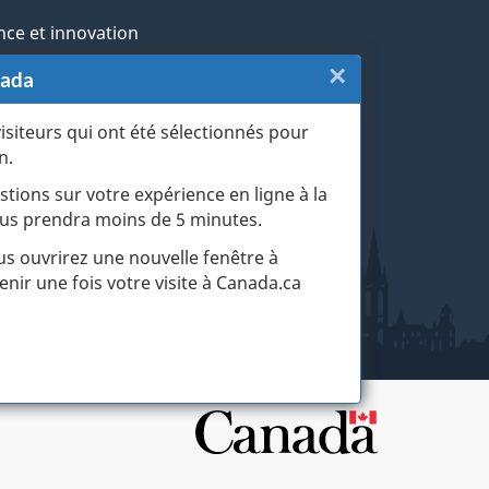
nce et innovation
×
Fermer
nada
ochtones
:
visiteurs qui ont été sélectionnés pour
rans et militaires
n.
Sondage
esse
stions sur votre expérience en ligne à la
de
 vous prendra moins de 5 minutes.
r les événements de la vie
fin
ous ouvrirez une nouvelle fenêtre à
enir une fois votre visite à Canada.ca
de
visite
(touche
d'échapp