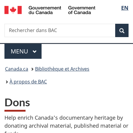
/
Sélec
EN
Passer
Passer
Passer
Government
au
à
à
de
of
contenu
«
la
Canada
Recherche
Rechercher
principal
Au
version
Rec
la
dans
sujet
HTML
BAC
du
simplifiée
langu
Menu
gouvernement
MENU
PRINCIPAL
»
Vous
Canada.ca
Bibliothèque et Archives
êtes
À propos de BAC
ici :
Dons
Help enrich Canada's documentary heritage by
donating archival material, published material or