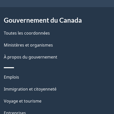
site
d
e
Gouvernement du Canada
l
Toutes les coordonnées
a
Ministères et organismes
p
À propos du gouvernement
a
g
Thèmes
Emplois
e
et
Immigration et citoyenneté
sujets
Voyage et tourisme
Entreprises