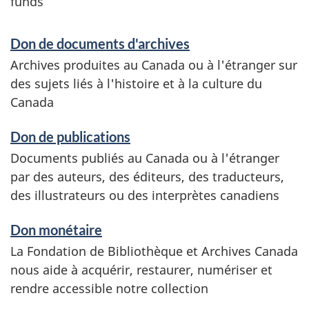
funds
D
Don de documents d'archives
o
Archives produites au Canada ou à l'étranger sur
des sujets liés à l'histoire et à la culture du
n
Canada
s
Don de publications
d
Documents publiés au Canada ou à l'étranger
o
par des auteurs, des éditeurs, des traducteurs,
des illustrateurs ou des interprètes canadiens
o
Don monétaire
r
La Fondation de Bibliothèque et Archives Canada
m
nous aide à acquérir, restaurer, numériser et
rendre accessible notre collection
a