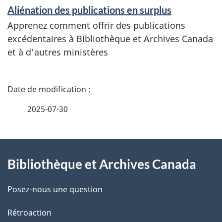
Aliénation des publications en surplus
t
Apprenez comment offrir des publications
s
excédentaires à Bibliothèque et Archives Canada
et à d'autres ministères
D
é
2025-07-30
t
À
a
Bibliothèque et Archives Canada
propos
i
de
l
Posez-nous une question
ce
s
Rétroaction