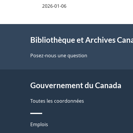
é
e
2026-01-06
t
t
À
a
r
Bibliothèque et Archives Can
propos
i
e
de
Posez-nous une question
l
n
ce
s
s
site
Gouvernement du Canada
d
e
e
i
Toutes les coordonnées
l
g
Thèmes
Emplois
a
n