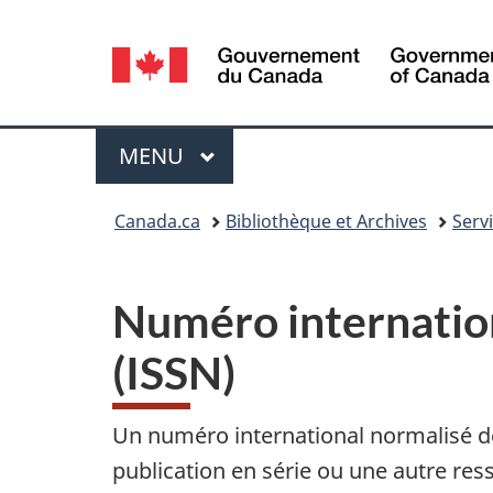
Sélection
de
la
Menu
MENU
PRINCIPAL
langue
Vous
Canada.ca
Bibliothèque et Archives
Serv
êtes
ici :
Numéro internation
(ISSN)
Un numéro international normalisé des
publication en série ou une autre res