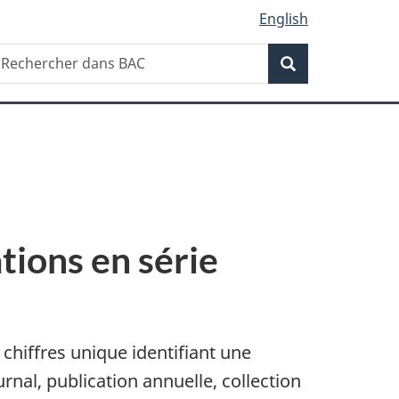
English
Recherche
echercher
Recherche
ans
AC
tions en série
chiffres unique identifiant une
rnal, publication annuelle, collection