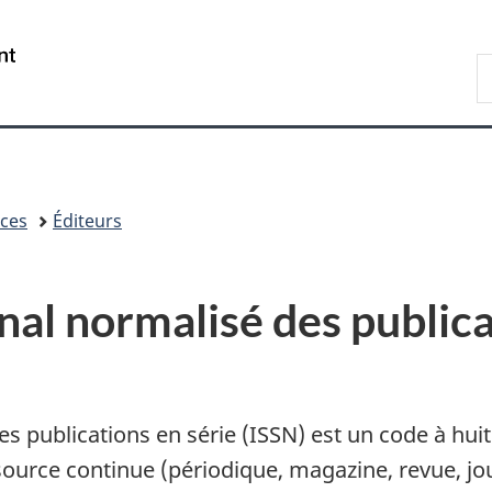
Passer
Passer
Passer
au
à
à
/
R
contenu
«
la
Government
d
principal
Au
version
of
B
sujet
HTML
Canada
du
simplifiée
gouvernement
»
ices
Éditeurs
al normalisé des publica
 publications en série (ISSN) est un code à huit 
source continue (périodique, magazine, revue, jou