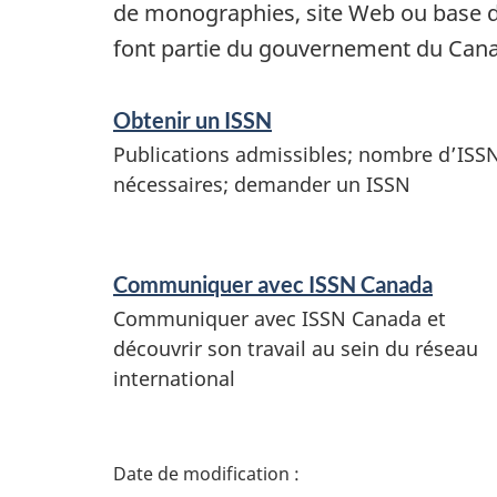
de monographies, site Web ou base de
font partie du gouvernement du Cana
S
Obtenir un ISSN
e
Publications admissibles; nombre d’ISS
nécessaires; demander un ISSN
r
v
Communiquer avec ISSN Canada
i
Communiquer avec ISSN Canada et
découvrir son travail au sein du réseau
c
international
e
D
s