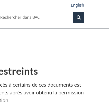
English
Recherche
echercher
Recherche
ans
AC
streints
ccès à certains de ces documents est
ments après avoir obtenu la permission
tion.