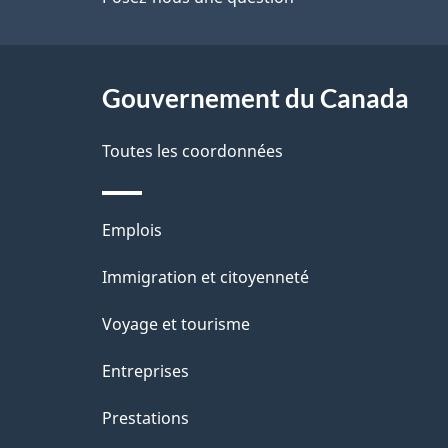
de
l
ce
s
site
Gouvernement du Canada
d
e
Toutes les coordonnées
l
Thèmes
Emplois
a
et
Immigration et citoyenneté
p
sujets
Voyage et tourisme
a
Entreprises
g
Prestations
e