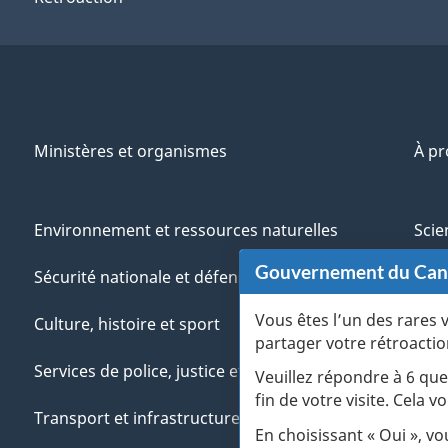
Ministères et organismes
À p
Environnement et ressources naturelles
Scie
Gouvernement du Ca
Sécurité nationale et défense
Aut
Vous êtes l’un des rares 
Culture, histoire et sport
Vété
partager votre rétroactio
Services de police, justice et urgences
Jeun
Veuillez répondre à 6 que
fin de votre visite. Cela
Transport et infrastructure
Gére
En choisissant « Oui », v