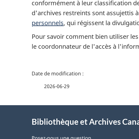
conformément à leur classification de
d'archives restreints sont assujettis à
personnels
, qui régissent la divulg
Pour savoir comment bien utiliser les
le coordonnateur de l'accès à l'info
D
é
2026-06-29
t
À
a
Bibliothèque et Archives Can
propos
i
Posez-nous une question