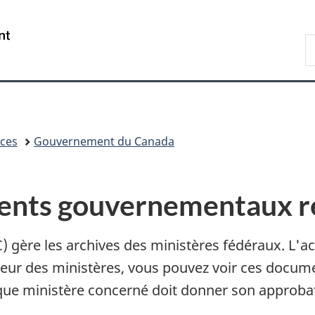
Passer
Passer
Passer
Passer
au
au
à
à
/
R
Gestionnaire
contenu
«
la
Government
d
des
principal
Au
version
of
B
Invitations
sujet
HTML
Canada
du
simplifiée
gouvernement
»
ices
Gouvernement du Canada
ents gouvernementaux re
) gère les archives des ministères fédéraux. L'a
rcheur des ministères, vous pouvez voir ces docu
aque ministère concerné doit donner son approba