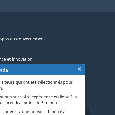
ropos du gouvernement
nce et innovation
×
Fermer
nada
ochtones
:
visiteurs qui ont été sélectionnés pour
rans et militaires
n.
Sondage
esse
stions sur votre expérience en ligne à la
de
 vous prendra moins de 5 minutes.
r les événements de la vie
fin
ous ouvrirez une nouvelle fenêtre à