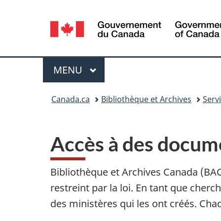
Sélection
de
la
Menu
MENU
PRINCIPAL
langue
Vous
Canada.ca
Bibliothèque et Archives
Serv
êtes
ici :
Accès à des docum
Bibliothèque et Archives Canada (BAC
restreint par la loi. En tant que che
des ministères qui les ont créés. Ch