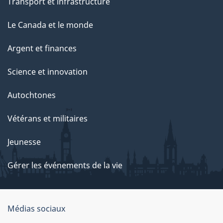
Transport et infrastructure
Le Canada et le monde
Argent et finances
Science et innovation
Autochtones
Vétérans et militaires
Jeunesse
Gérer les événements de la vie
Organisation
Médias sociaux