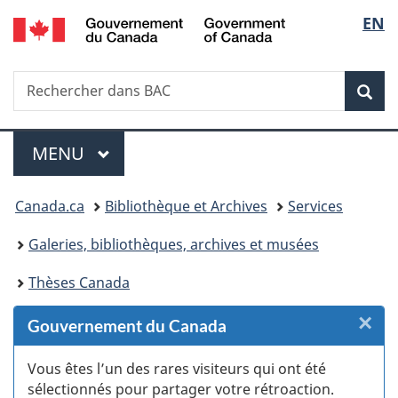
/
Sélec
EN
Passer
Passer
Passer
Passer
Government
au
au
à
à
de
of
Gestionnaire
contenu
«
la
Canada
Recherche
Rechercher
des
principal
Au
version
Rec
la
dans
Invitations
sujet
HTML
BAC
du
simplifiée
langu
Menu
gouvernement
MENU
PRINCIPAL
»
Vous
Canada.ca
Bibliothèque et Archives
Services
êtes
Galeries, bibliothèques, archives et musées
ici :
Thèses Canada
×
F
Gouvernement du Canada
:
Vous êtes l’un des rares visiteurs qui ont été
sélectionnés pour partager votre rétroaction.