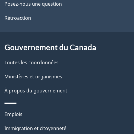
de
l
Posez-nous une question
ce
s
Rétroaction
site
d
e
Gouvernement du Canada
l
Toutes les coordonnées
a
Ministères et organismes
p
À propos du gouvernement
a
g
Thèmes
Emplois
e
et
Immigration et citoyenneté
sujets