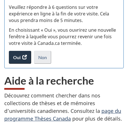
S
Veuillez répondre à 6 questions sur votre
d
expérience en ligne à la fin de votre visite. Cela
vous prendra moins de 5 minutes.
si
En choisissant « Oui », vous ouvrirez une nouvelle
w
fenêtre à laquelle vous pourrez revenir une fois
votre visite à Canada.ca terminée.
(t
Oui
accéder
Non
d
au
je
.
sondage.
ne
Aide à la recherche
veux
pas
participer
Découvrez comment chercher dans nos
au
collections de thèses et de mémoires
sondage
du
d’universités canadiennes. Consultez la
page du
site
programme Thèses Canada
pour plus de détails.
web,