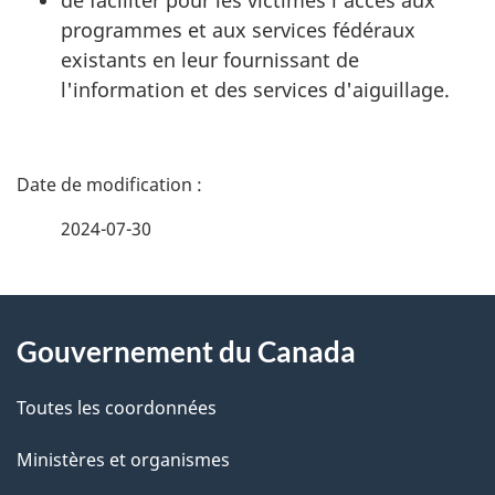
de faciliter pour les victimes l'accès aux
programmes et aux services fédéraux
existants en leur fournissant de
l'information et des services d'aiguillage.
D
é
2024-07-30
t
À
a
Gouvernement du Canada
propos
i
de
l
Toutes les coordonnées
ce
s
Ministères et organismes