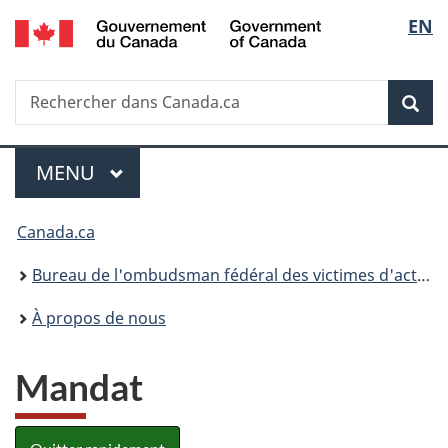
/
Sélec
EN
Passer
Passer
Passer
Government
au
à
à
de
of
contenu
«
la
Canada
Recherche
Rechercher
principal
Au
version
Rec
la
dans
sujet
HTML
Canada.ca
du
simplifiée
langu
Menu
gouvernement
MENU
PRINCIPAL
»
Vous
Canada.ca
êtes
Bureau de l'ombudsman fédéral des victimes d'actes criminels
ici :
À propos de nous
Mandat