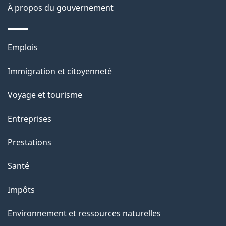
site
d
À propos du gouvernement
e
l
Thèmes
Emplois
et
a
Immigration et citoyenneté
sujets
p
Voyage et tourisme
a
Entreprises
g
Prestations
e
Santé
Impôts
Environnement et ressources naturelles