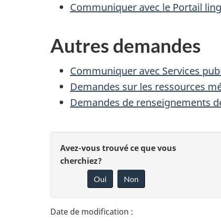
Communiquer avec le Portail lin
Autres demandes
Communiquer avec Services publ
Demandes sur les ressources m
Demandes de renseignements d
D
D
Avez-vous trouvé ce que vous
é
cherchiez?
o
Oui
Non
t
n
n
a