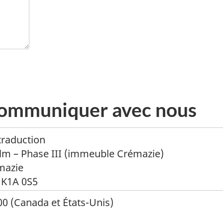
communiquer avec nous
traduction
lm – Phase III (immeuble Crémazie)
mazie
 K1A 0S5
0 (Canada et États-Unis)