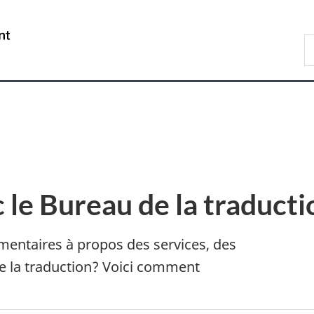
Passer
Passer
Passer
au
à
à
/
R
contenu
«
la
Government
d
principal
Au
version
of
C
sujet
HTML
Canada
du
simplifiée
gouvernement
»
le Bureau de la traducti
entaires à propos des services, des
de la traduction? Voici comment