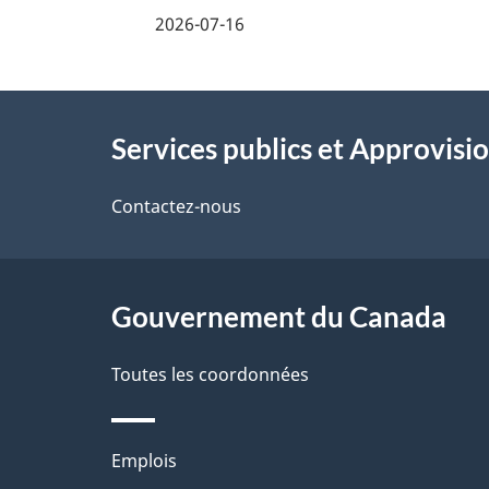
e
i
2026-07-16
z
l
v
À
s
o
Services publics et Approvi
propos
d
t
de
Contactez-nous
r
e
ce
e
l
r
site
Gouvernement du Canada
a
é
Toutes les coordonnées
p
t
a
r
Thèmes
Emplois
o