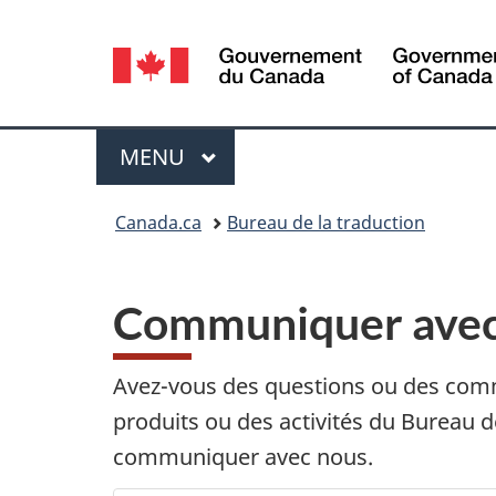
Sélection
de
la
Menu
MENU
PRINCIPAL
langue
Vous
Canada.ca
Bureau de la traduction
êtes
ici :
Communiquer avec 
Avez-vous des questions ou des comm
produits ou des activités du Bureau 
communiquer avec nous.