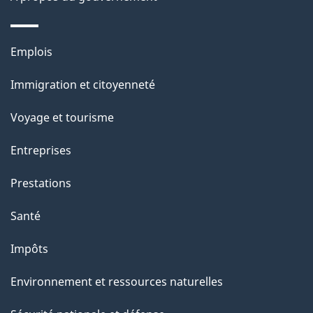
e
l
Thèmes
Emplois
et
a
Immigration et citoyenneté
sujets
p
Voyage et tourisme
a
Entreprises
g
Prestations
e
Santé
Impôts
Environnement et ressources naturelles