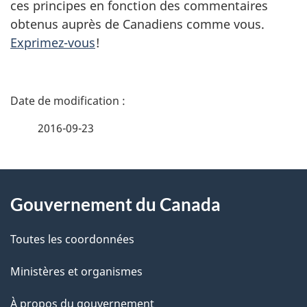
ces principes en fonction des commentaires
obtenus auprès de Canadiens comme vous.
Exprimez-vous
!
D
é
2016-09-23
t
À
a
Gouvernement du Canada
propos
i
de
l
Toutes les coordonnées
ce
s
Ministères et organismes
site
d
À propos du gouvernement