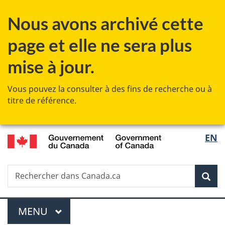
Passer
Passer
Passer
Nous avons archivé cette
au
à
à
contenu
«
la
page et elle ne sera plus
principal
Au
version
sujet
HTML
mise à jour.
du
simplifiée
gouvernement
Vous pouvez la consulter à des fins de recherche ou à
»
titre de référence.
/
Sélec
EN
Government
de
of
Canada
Recherche
Rechercher
Rec
la
dans
Canada.ca
langu
Menu
MENU
PRINCIPAL