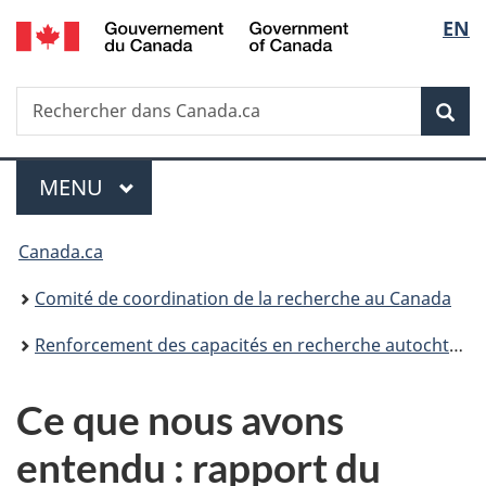
/
Sélec
EN
Passer
Passer
Passer
Government
au
à
à
de
of
contenu
«
la
Canada
Recherche
Rechercher
principal
Au
version
Rec
la
dans
sujet
HTML
Canada.ca
du
simplifiée
langu
Menu
gouvernement
MENU
PRINCIPAL
»
Vous
Canada.ca
êtes
Comité de coordination de la recherche au Canada
ici :
Renforcement des capacités en recherche autochtone
Ce que nous avons
entendu :
rapport du