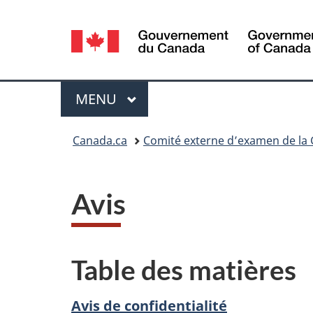
Sélection
de
la
Menu
MENU
PRINCIPAL
langue
Vous
Canada.ca
Comité externe d’examen de la
êtes
ici :
Avis
Table des matières
Avis de confidentialité