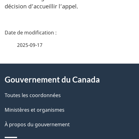
décision d’accueillir l’appel.
D
é
2025-09-17
t
À
a
Gouvernement du Canada
propos
i
de
l
Toutes les coordonnées
ce
s
Ministères et organismes
site
d
À propos du gouvernement
e