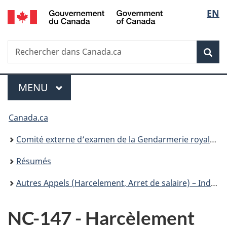
/
Sélec
EN
Passer
Passer
Passer
Government
au
à
à
de
of
contenu
«
la
Canada
Recherche
Rechercher
principal
Au
version
Rec
la
dans
sujet
HTML
Canada.ca
du
simplifiée
langu
Menu
gouvernement
MENU
PRINCIPAL
»
Vous
Canada.ca
êtes
Comité externe d’examen de la Gendarmerie royale du Canada
ici :
Résumés
Autres Appels (Harcelement, Arret de salaire) – Index facile à consulter
NC-147 - Harcèlement