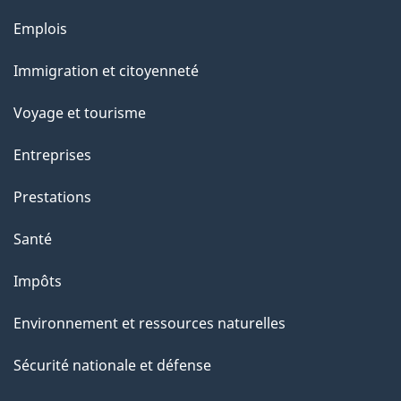
l
Thèmes
Emplois
et
a
Immigration et citoyenneté
sujets
p
Voyage et tourisme
a
Entreprises
g
Prestations
e
Santé
Impôts
Environnement et ressources naturelles
Sécurité nationale et défense