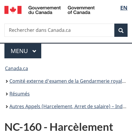
/
Sélec
EN
Passer
Passer
Passer
Government
au
à
à
de
of
contenu
«
la
Canada
Recherche
Rechercher
principal
Au
version
Rec
la
dans
sujet
HTML
Canada.ca
du
simplifiée
langu
Menu
gouvernement
MENU
PRINCIPAL
»
Vous
Canada.ca
êtes
Comité externe d’examen de la Gendarmerie royale du Canada
ici :
Résumés
Autres Appels (Harcelement, Arret de salaire) – Index facile à consulter
NC-160 - Harcèlement