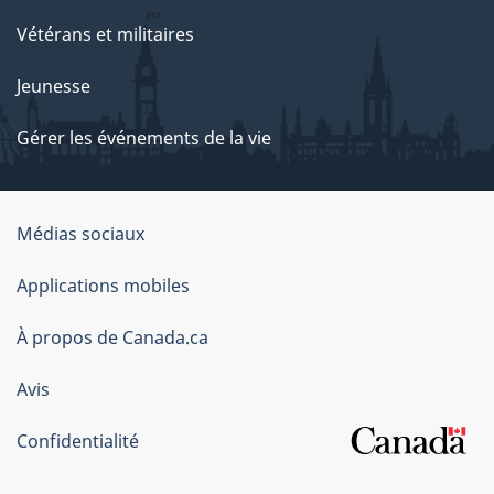
Vétérans et militaires
Jeunesse
Gérer les événements de la vie
Organisation
Médias sociaux
du
Applications mobiles
gouvernement
du
À propos de Canada.ca
Canada
Avis
Confidentialité