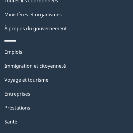
de
l
Toutes les coordonnées
ce
s
Ministères et organismes
site
d
À propos du gouvernement
e
l
Thèmes
Emplois
et
a
Immigration et citoyenneté
sujets
p
Voyage et tourisme
a
Entreprises
g
Prestations
e
Santé