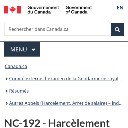
/
Sélec
EN
Passer
Passer
Passer
Government
au
à
à
de
of
contenu
«
la
Canada
Recherche
Rechercher
principal
Au
version
Rec
la
dans
sujet
HTML
Canada.ca
du
simplifiée
langu
Menu
gouvernement
MENU
PRINCIPAL
»
Vous
Canada.ca
êtes
Comité externe d’examen de la Gendarmerie royale du Canada
ici :
Résumés
Autres Appels (Harcelement, Arret de salaire) – Index facile à consulter
NC-192 - Harcèlement