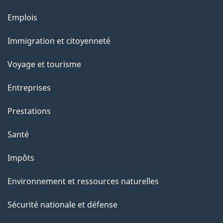
l
Thèmes
Emplois
et
a
Immigration et citoyenneté
sujets
p
Voyage et tourisme
a
Entreprises
g
Prestations
e
Santé
Impôts
Environnement et ressources naturelles
Sécurité nationale et défense