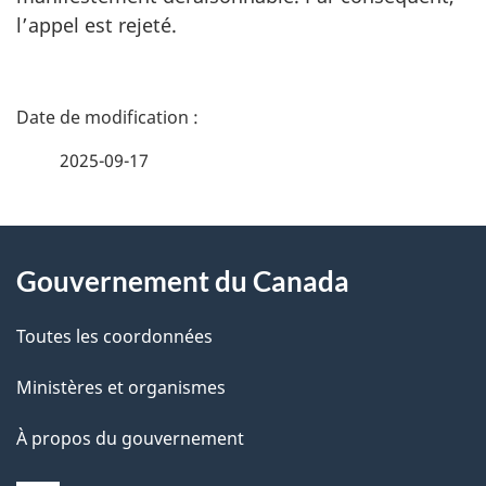
l’appel est rejeté.
D
é
2025-09-17
t
À
a
Gouvernement du Canada
propos
i
de
l
Toutes les coordonnées
ce
s
Ministères et organismes
site
d
À propos du gouvernement
e