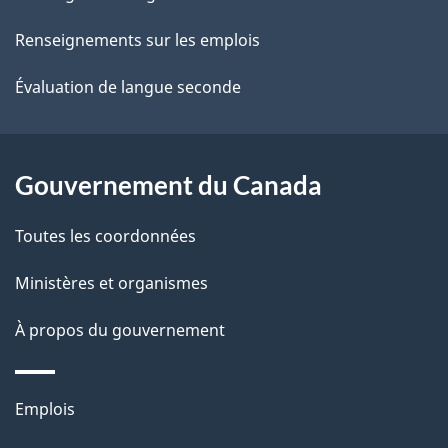
ce
s
Renseignements sur les emplois
site
d
Évaluation de langue seconde
e
l
Gouvernement du Canada
a
Toutes les coordonnées
p
Ministères et organismes
a
À propos du gouvernement
g
e
Thèmes
Emplois
et