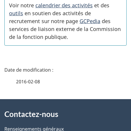
Voir notre
calendrier des activités
et des
outils
en soutien des activités de
recrutement sur notre page
GCPedia
des
services de liaison externe de la Commission
de la fonction publique.
D
é
2016-02-08
t
À
a
Contactez-nous
propos
i
de
l
Renseignements généraux