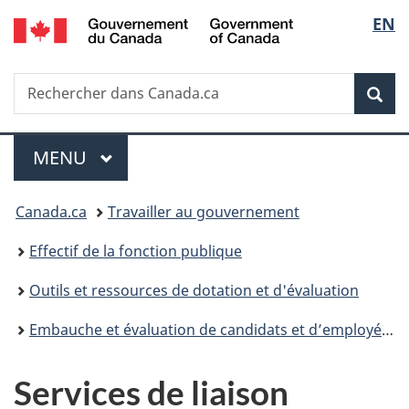
/
Sélec
EN
Passer
Passer
Passer
Government
au
à
à
de
of
contenu
«
la
Canada
Recherche
Rechercher
principal
Au
version
Rec
la
dans
sujet
HTML
Canada.ca
du
simplifiée
langu
Menu
gouvernement
MENU
PRINCIPAL
»
Vous
Canada.ca
Travailler au gouvernement
êtes
Effectif de la fonction publique
ici :
Outils et ressources de dotation et d'évaluation
Embauche et évaluation de candidats et d’employés : ressources pour gestionnaires d’embauche et spécialistes en RH
Services de liaison