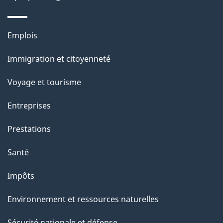
e
l
Thèmes
Emplois
et
a
Immigration et citoyenneté
sujets
p
Voyage et tourisme
a
Entreprises
g
Prestations
e
Santé
Impôts
Environnement et ressources naturelles
Sécurité nationale et défense