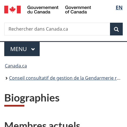
/
Sélec
EN
Passer
Passer
Passer
Government
au
à
à
de
of
contenu
«
la
Canada
Recherche
Rechercher
principal
Au
version
Rec
la
dans
sujet
HTML
Canada.ca
du
simplifiée
langu
Menu
gouvernement
MENU
PRINCIPAL
»
Vous
Canada.ca
êtes
Conseil consultatif de gestion de la Gendarmerie royale du Canada
ici :
Biographies
Membres actuels