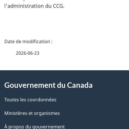
l'administration du CCG.
D
é
2026-06-23
t
À
a
Gouvernement du Canada
propos
i
de
l
Toutes les coordonnées
ce
s
Ministères et organismes
site
d
À propos du gouvernement