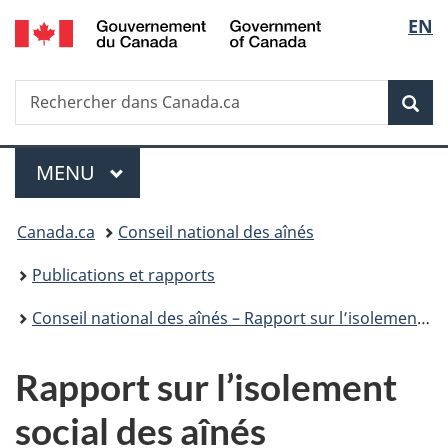
/
Sélec
EN
Passer
Passer
Passer
Government
au
à
à
de
of
contenu
«
la
Canada
Recherche
Rechercher
principal
Au
version
Rec
la
dans
sujet
HTML
Canada.ca
du
simplifiée
langu
Menu
gouvernement
MENU
PRINCIPAL
»
Vous
Canada.ca
Conseil national des aînés
êtes
Publications et rapports
ici :
Conseil national des aînés – Rapport sur l’isolement social des aînés, 2013-2014
Rapport sur l’isolement
social des aînés