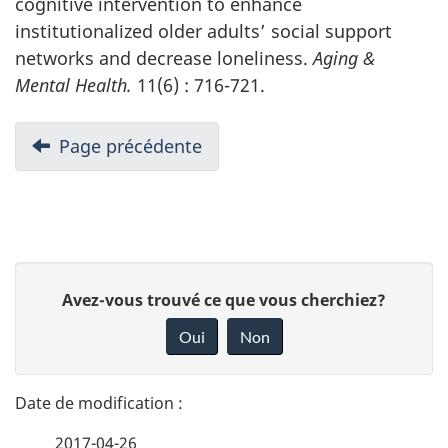
cognitive intervention to enhance
institutionalized older adults’ social support
networks and decrease loneliness.
Aging &
Mental Health.
11(6) : 716-721.
N
Page précédente
-
a
Annexe
v
A
i
:
Critères
g
D
de
a
D
Avez-vous trouvé ce que vous cherchiez?
sélection
é
t
o
de
Oui
Non
i
n
t
la
o
n
documentation
a
n
e
d
2017-04-26