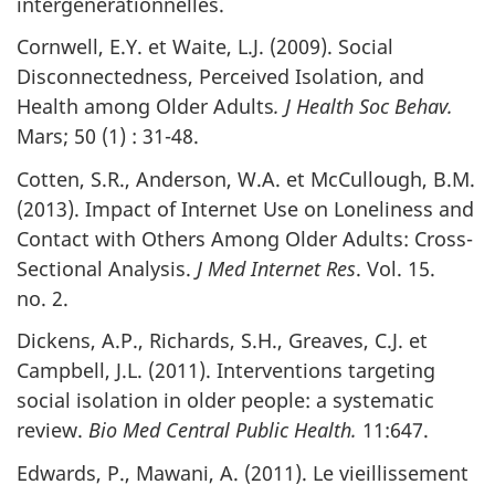
intergénérationnelles.
Cornwell, E.Y. et Waite, L.J. (2009). Social
Disconnectedness, Perceived Isolation, and
Health among Older Adults
. J Health Soc Behav.
Mars; 50 (1) : 31-48.
Cotten, S.R., Anderson, W.A. et McCullough, B.M.
(2013). Impact of Internet Use on Loneliness and
Contact with Others Among Older Adults: Cross-
Sectional Analysis.
J Med Internet Res
. Vol. 15.
no. 2.
Dickens, A.P., Richards, S.H., Greaves, C.J. et
Campbell, J.L. (2011). Interventions targeting
social isolation in older people: a systematic
review.
Bio Med Central Public Health.
11:647.
Edwards, P., Mawani, A. (2011). Le vieillissement