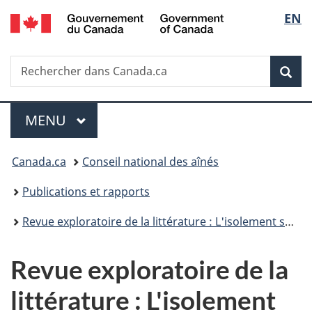
/
Sélec
EN
Passer
Passer
Passer
Government
au
à
à
de
of
contenu
«
la
Canada
Recherche
Rechercher
principal
Au
version
Rec
la
dans
sujet
HTML
Canada.ca
du
simplifiée
langu
Menu
gouvernement
MENU
PRINCIPAL
»
Vous
Canada.ca
Conseil national des aînés
êtes
Publications et rapports
ici :
Revue exploratoire de la littérature : L'isolement social des aînés 2013-2014
Revue exploratoire de la
littérature : L'isolement