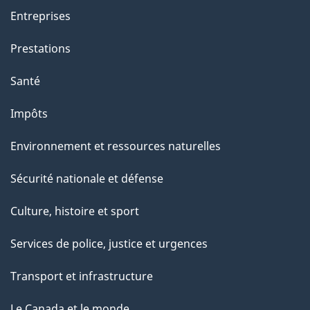
o
Entreprises
n
Prestations
s
u
Santé
r
Impôts
c
e
Environnement et ressources naturelles
t
Sécurité nationale et défense
t
e
Culture, histoire et sport
p
Services de police, justice et urgences
a
g
Transport et infrastructure
e
Le Canada et le monde