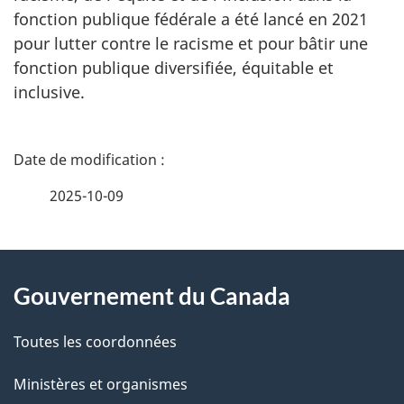
fonction publique fédérale a été lancé en 2021
pour lutter contre le racisme et pour bâtir une
fonction publique diversifiée, équitable et
inclusive.
D
é
2025-10-09
t
À
a
Gouvernement du Canada
propos
i
de
l
Toutes les coordonnées
ce
s
Ministères et organismes