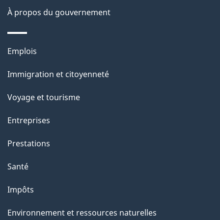
site
d
À propos du gouvernement
e
l
Thèmes
Emplois
et
a
Immigration et citoyenneté
sujets
p
Voyage et tourisme
a
Entreprises
g
Prestations
e
Santé
Impôts
Environnement et ressources naturelles