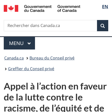
/
Sélec
EN
Passer
Passer
Passer
Government
au
à
à
de
of
contenu
«
la
Canada
Recherche
Rechercher
principal
Au
version
Rec
la
dans
sujet
HTML
Canada.ca
du
simplifiée
langu
Menu
gouvernement
MENU
PRINCIPAL
»
Vous
Canada.ca
Bureau du Conseil privé
êtes
Greffier du Conseil privé
ici :
Appel à l’action en faveur
de la lutte contre le
racisme, de l’équité et de