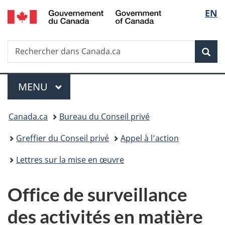
/
Sélec
EN
Passer
Passer
Passer
Government
au
à
à
de
of
contenu
«
la
Canada
Recherche
Rechercher
principal
Au
version
Rec
la
dans
sujet
HTML
Canada.ca
du
simplifiée
langu
Menu
gouvernement
MENU
PRINCIPAL
»
Vous
Canada.ca
Bureau du Conseil privé
êtes
Greffier du Conseil privé
Appel à l’action
ici :
Lettres sur la mise en œuvre
Office de surveillance
des activités en matière