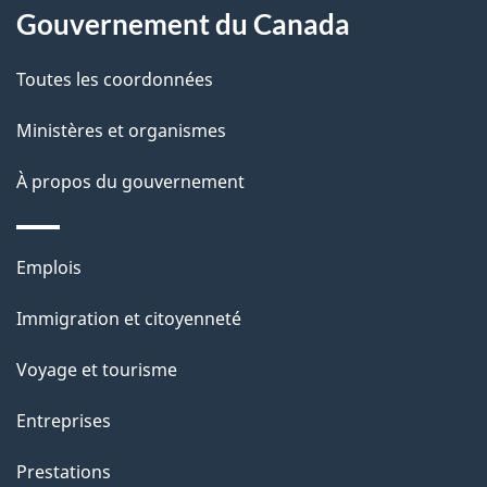
Gouvernement du Canada
propos
i
de
l
Toutes les coordonnées
ce
s
Ministères et organismes
site
d
À propos du gouvernement
e
l
Thèmes
Emplois
et
a
Immigration et citoyenneté
sujets
p
Voyage et tourisme
a
Entreprises
g
Prestations