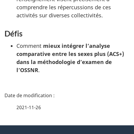
comprendre les répercussions de ces
activités sur diverses collectivités.
Défis
Comment
mieux intégrer l’analyse
comparative entre les sexes plus (ACS+)
dans la méthodologie d’examen de
l’OSSNR
.
D
é
2021-11-26
t
À
a