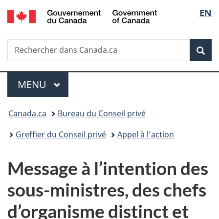
/
Sélec
EN
Passer
Passer
Passer
Government
au
à
à
de
of
contenu
«
la
Canada
Recherche
Rechercher
principal
Au
version
Rec
la
dans
sujet
HTML
Canada.ca
du
simplifiée
langu
Menu
gouvernement
MENU
PRINCIPAL
»
Vous
Canada.ca
Bureau du Conseil privé
êtes
Greffier du Conseil privé
Appel à l’action
ici :
Message à l’intention des
sous-ministres, des chefs
d’organisme distinct et