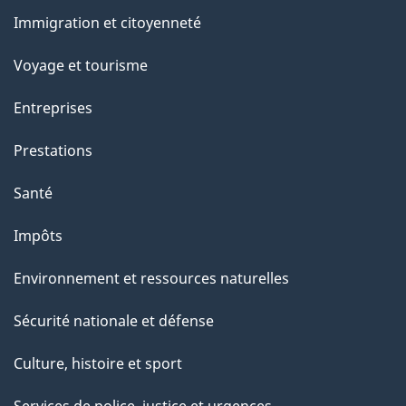
et
a
Immigration et citoyenneté
sujets
p
Voyage et tourisme
a
Entreprises
g
Prestations
e
Santé
Impôts
Environnement et ressources naturelles
Sécurité nationale et défense
Culture, histoire et sport