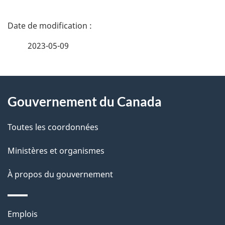
D
é
2023-05-09
t
À
a
Gouvernement du Canada
propos
i
de
l
Toutes les coordonnées
ce
s
Ministères et organismes
site
d
À propos du gouvernement
e
l
Thèmes
Emplois