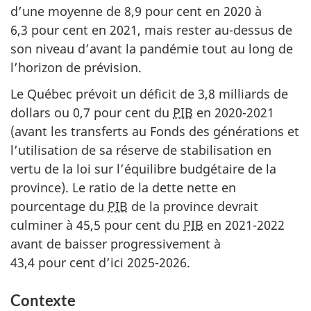
d’une moyenne de
8,9 pour ce
nt en 2020 à
6,3 pour ce
nt en 2021, mais rester a
u-des
sus de
son niveau d’avant la pandémie tout au long de
l’horizon de prévision.
Le Québec prévoit un déficit de
3,8 millia
rds de
dollars ou
0,7 pour cen
t du
PIB
en 20
20-202
1
(avant les transferts au Fonds des générations et
l’utilisation de sa réserve de stabilisation en
vertu de la loi sur l’équilibre budgétaire de la
province). Le ratio de la dette nette en
pourcentage du
PIB
de la province devrait
culminer à
45,5 pour ce
nt du
PIB
en 20
21-202
2
avant de baisser progressivement à
4
3,4 pour ce
nt d’ici 20
25-20
26.
Contexte