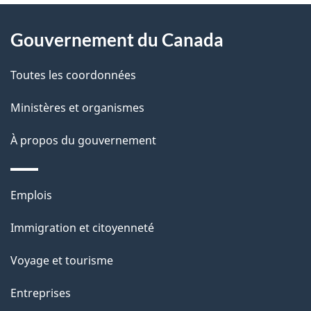
À
a
Gouvernement du Canada
propos
i
de
l
Toutes les coordonnées
ce
s
Ministères et organismes
site
d
À propos du gouvernement
e
l
Thèmes
Emplois
et
a
Immigration et citoyenneté
sujets
p
Voyage et tourisme
a
Entreprises