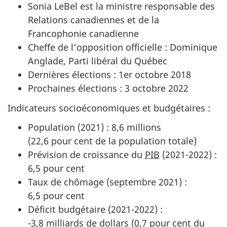
Sonia LeBel est la ministre responsable des
Relations canadiennes et de la
Francophonie canadienne
Cheffe de l’opposition officielle : Dominique
Anglade, Parti libéral du Québec
Dernières élections : 1er octobre 2018
Prochaines élections : 3 octobre 2022
Indicateurs socioéconomiques et budgétaires :
Population (2021) :
8,6 milli
ons
(2
2,6 pour ce
nt de la population totale)
Prévision de croissance du
PIB
(20
21-202
2) :
6,5 pour ce
nt
Taux de chômage (septembre 2
021)
:
6,5 pour ce
nt
Déficit budgétaire
(2021-2022) :
-
3,8 milli
ards de dollars (
0,7 pour ce
nt du