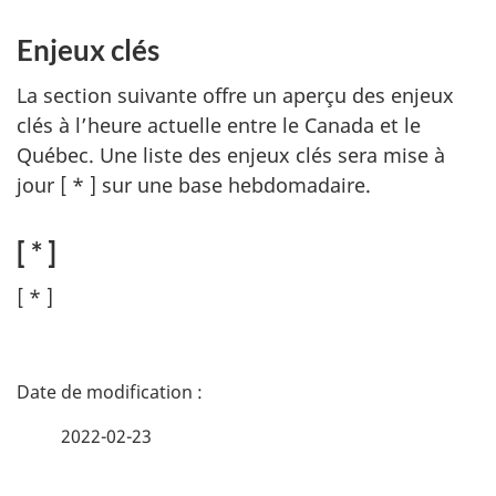
Enjeux clés
La section suivante offre un aperçu des enjeux
clés à l’heure actuelle entre le Canada et le
Québec. Une liste des enjeux clés sera mise à
jour
[ * ]
sur une base hebdomadaire.
[ * ]
[ * ]
D
é
2022-02-23
t