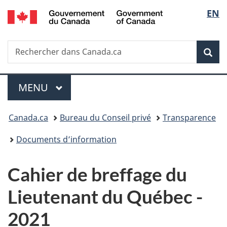
/
Sélec
EN
Passer
Passer
Passer
Government
au
à
à
de
of
contenu
«
la
Canada
Recherche
Rechercher
principal
Au
version
Rec
la
dans
sujet
HTML
Canada.ca
du
simplifiée
langu
Menu
gouvernement
MENU
PRINCIPAL
»
Vous
Canada.ca
Bureau du Conseil privé
Transparence
êtes
Documents d’information
ici :
Cahier de breffage du
Lieutenant du Québec -
2021