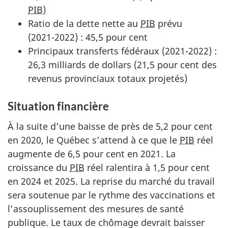
PIB
)
Ratio de la dette nette au
PIB
prévu
(2
021-202
2) : 4
5,5 pour ce
nt
Principaux transferts fédéraux (2
021-2022) :
2
6,3 milli
ards de dollars (
21,5 pour cen
t des
revenus provinciaux totaux projetés)
Situation financière
À la suite d’une baisse de près de 5
,2 pour ce
nt
en 2020, le Québec s’attend à ce que le
PIB
réel
augmente de
6,5 pour cen
t en 2021. La
croissance du
PIB
réel ralentira à
1,5 pour ce
nt
en 2024 et 2025. La reprise du marché du travail
sera soutenue par le rythme des vaccinations et
l’assouplissement des mesures de santé
publique. Le taux de chômage devrait baisser