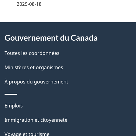
é
2025-08-18
t
À
a
Gouvernement du Canada
propos
i
de
l
Toutes les coordonnées
ce
s
Ministères et organismes
site
d
À propos du gouvernement
e
l
Thèmes
Emplois
et
a
Immigration et citoyenneté
sujets
p
Voyage et tourisme