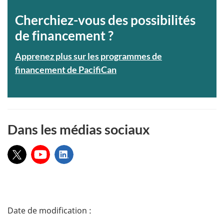
Cherchiez-vous des possibilités
de financement ?
Apprenez plus sur les programmes de
financement de PacifiCan
Dans les médias sociaux
X:
YouTube:
LinkedIn:
D