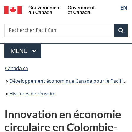
/
Sélec
EN
Passer
Passer
Passer
Government
au
à
à
de
of
contenu
«
la
Canada
Recherche
Rechercher
principal
Au
version
Rec
la
PacifiCan
sujet
HTML
du
simplifiée
langu
Menu
gouvernement
MENU
PRINCIPAL
»
Vous
Canada.ca
êtes
Développement économique Canada pour le Pacifique
ici :
Histoires de réussite
Innovation en économie
circulaire en Colombie-