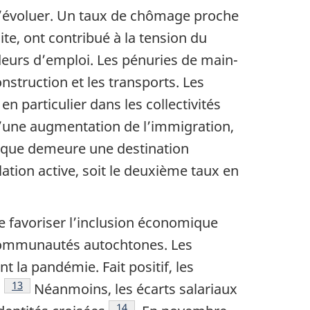
d’évoluer. Un taux de chômage proche
ite, ont contribué à la tension du
eurs d’emploi. Les pénuries de main-
onstruction et les transports. Les
en particulier dans les collectivités
’une augmentation de l’immigration,
nique demeure une destination
ation active, soit le deuxième taux en
de favoriser l’inclusion économique
 communautés autochtones. Les
la pandémie. Fait positif, les
Note de bas de page
13
.
Néanmoins, les écarts salariaux
Note de bas de page
14