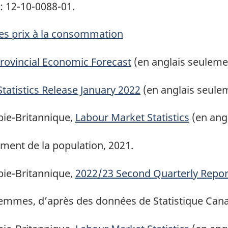
e bas de page
: 12-10-0088-01.
e bas de page
des prix à la consommation
e bas de page
rovincial Economic Forecast
(en anglais seuleme
e bas de page
Statistics Release January 2022
(en anglais seule
e bas de page
ie-Britannique,
Labour Market Statistics
(en ang
e bas de page
ment de la population, 2021.
e bas de page
ie-Britannique,
2022/23 Second Quarterly Repor
e bas de page
emmes, d’après des données de Statistique Can
e bas de page