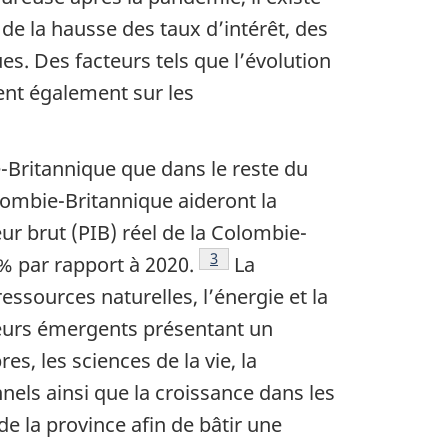
de la hausse des taux d’intérêt, des
s. Des facteurs tels que l’évolution
uent également sur les
-Britannique que dans le reste du
ance en Colombie-Britannique que dans le reste du pays au cours 
olombie-Britannique aideront la
ur brut (PIB) réel de la Colombie-
Note de bas de page
3
% par rapport à 2020.
La
essources naturelles, l’énergie et la
ecteurs émergents présentant un
, les sciences de la vie, la
nels ainsi que la croissance dans les
 la province afin de bâtir une