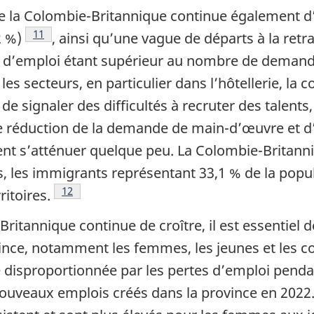
e la Colombie-Britannique continue également 
Note de bas de page
11
2 %)
, ainsi qu’une vague de départs à la retra
es d’emploi étant supérieur au nombre de demand
s secteurs, en particulier dans l’hôtellerie, la c
e signaler des difficultés à recruter des talents, 
ne réduction de la demande de main-d’œuvre et d
ent s’atténuer quelque peu. La Colombie-Britan
, les immigrants représentant 33,1 % de la popul
Note de bas de page
12
itoires.
ritannique continue de croître, il est essentiel 
vince, notamment les femmes, les jeunes et les
isproportionnée par les pertes d’emploi pendant 
ouveaux emplois créés dans la province en 2022