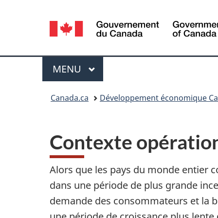
Sélection
de
la
Menu
MENU
PRINCIPAL
langue
Vous
Canada.ca
Développement économique Can
êtes
ici :
Contexte opératio
Alors que les pays du monde entier 
dans une période de plus grande ince
demande des consommateurs et la bai
une période de croissance plus lente