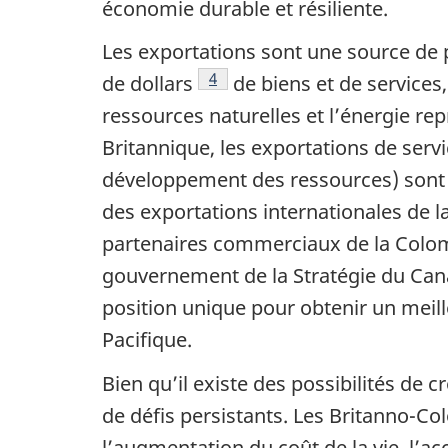
économie durable et résiliente.
Les exportations sont une source de p
Note de bas de page
4
de dollars
de biens et de services,
ressources naturelles et l’énergie re
Britannique, les exportations de serv
développement des ressources) sont e
des exportations internationales de la
partenaires commerciaux de la Colombi
gouvernement de la Stratégie du Cana
position unique pour obtenir un meil
Pacifique.
Bien qu’il existe des possibilités de
de défis persistants. Les Britanno-Co
l’augmentation du coût de la vie, l’a