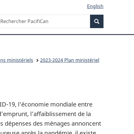
English
Recherche
echercher
Recherche
acifiCan
ans ministériels
2023-2024 Plan ministériel
ID-19, l’économie mondiale entre
emprunt, l’affaiblissement de la
 des dépenses des ménages annoncent
ureuse après la pandémie, il existe