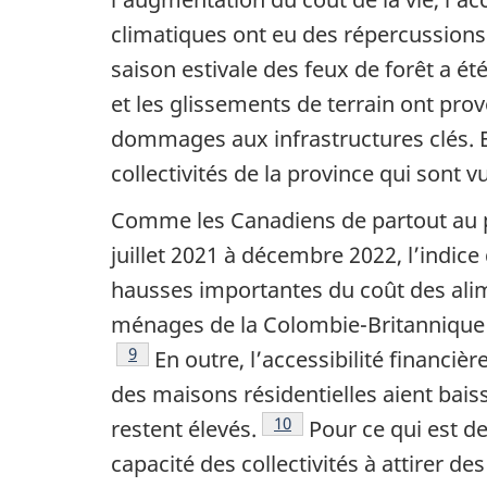
climatiques ont eu des répercussions 
saison estivale des feux de forêt a ét
et les glissements de terrain ont pr
dommages aux infrastructures clés. En
collectivités de la province qui sont 
Comme les Canadiens de partout au pa
juillet 2021 à décembre 2022, l’indi
hausses importantes du coût des alim
ménages de la Colombie-Britannique so
Note de bas de page
9
En outre, l’accessibilité financièr
des maisons résidentielles aient baiss
Note de bas de page
10
restent élevés.
Pour ce qui est de
capacité des collectivités à attirer d