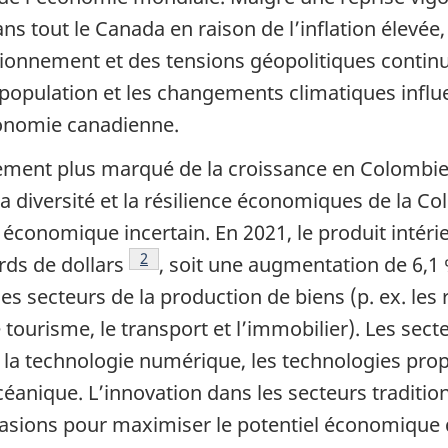
 tout le Canada en raison de l’inflation élevée, 
ionnement et des tensions géopolitiques continue
a population et les changements climatiques infl
conomie canadienne.
ssement plus marqué de la croissance en Colombie
s que l’on s’attend à un ralentissement plus marqué de la croiss
 la diversité et la résilience économiques de la C
économique incertain. En 2021, le produit intérie
Note de bas de page
2
rds de dollars
, soit une augmentation de 6,1 
s secteurs de la production de biens (p. ex. les r
le tourisme, le transport et l’immobilier). Les s
a technologie numérique, les technologies propres
éanique. L’innovation dans les secteurs tradition
sions pour maximiser le potentiel économique de