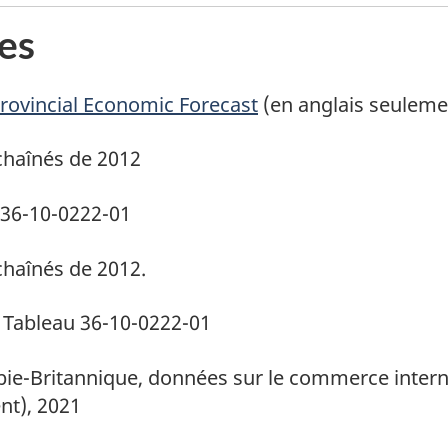
es
e bas de page
rovincial Economic Forecast
(en anglais seuleme
e bas de page
 chaînés de 2012
e bas de page
 36-10-0222-01
e bas de page
 chaînés de 2012.
e bas de page
, Tableau 36-10-0222-01
e bas de page
e-Britannique, données sur le commerce intern
nt), 2021