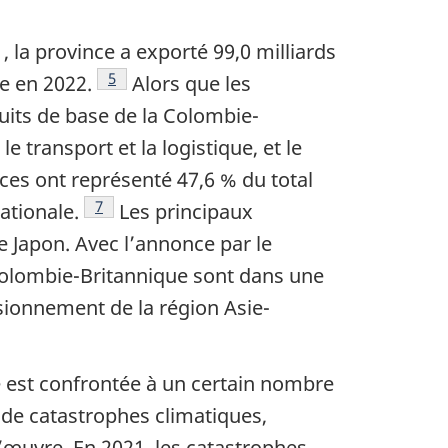
 la province a exporté 99,0 milliards
Note de bas de page
5
ce en 2022.
Alors que les
uits de base de la Colombie-
e transport et la logistique, et le
ces ont représenté 47,6 % du total
Note de bas de page
7
ationale.
Les principaux
e Japon. Avec l’annonce par le
 Colombie-Britannique sont dans une
sionnement de la région Asie-
e est confrontée à un certain nombre
 de catastrophes climatiques,
d’œuvre. En 2021, les catastrophes