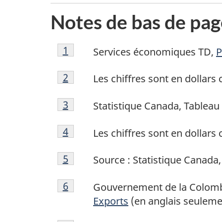
Notes de bas de pag
Note
Retour à la référence de la note d
1
referrer
Services économiques TD,
P
de
Note
bas
Retour à la référence de la note d
2
referrer
Les chiffres sont en dollars
de
de
Note
bas
page
Retour à la référence de la note d
3
referrer
Statistique Canada, Tableau
de
de
1
Note
bas
page
Retour à la référence de la note d
4
referrer
Les chiffres sont en dollars
de
de
2
Note
bas
page
Retour à la référence de la note d
5
referrer
Source : Statistique Canada
de
de
3
Note
bas
page
Retour à la référence de la note d
6
referrer
Gouvernement de la Colombi
de
de
4
Exports
(en anglais seuleme
bas
page