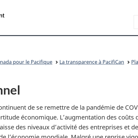
Passer
Passer
Passer
au
à
à
/
R
contenu
«
la
Government
P
principal
Au
version
of
sujet
HTML
Canada
du
simplifiée
gouvernement
»
ada pour le Pacifique
La transparence à PacifiCan
Pl
nnel
continuent de se remettre de la pandémie de COV
rtitude économique. L’augmentation des coûts d’
sse des niveaux d’activité des entreprises et
 de l’économie mondiale. Malgré une reprise vigo