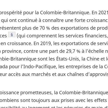
rospérité pour la Colombie-Britannique. En 2021,
 qui ont continué à connaître une forte croissan
présentent plus de 70 % des exportations de prod
Note de bas de page
6
ices
(qui comprennent les services financiers, l
n croissance. En 2019, les exportations de servi
 province, contre une part de 29,7 % à l’échelle n
e-Britannique sont les États-Unis, la Chine et l
da pour l’Indo-Pacifique, les entreprises de la
leur accès aux marchés et aux chaînes d’approvi
 croissance prometteuses, la Colombie-Britanniqu
lombiens sont toujours aux prises avec les effets
ccessibilité au logement et les pénuries de main-