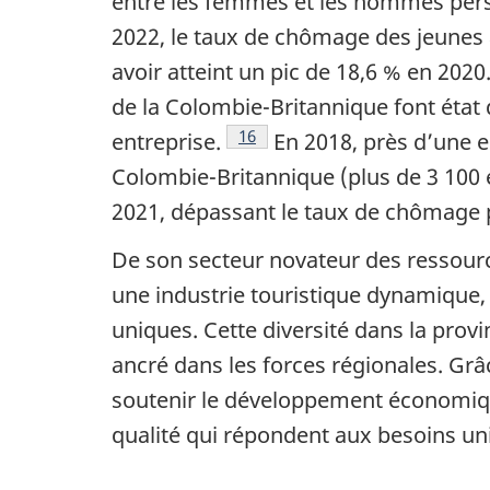
entre les femmes et les hommes persi
2022, le taux de chômage des jeunes 
avoir atteint un pic de 18,6 % en 2020
de la Colombie-Britannique font état
Note de bas de page
16
entreprise.
En 2018, près d’une e
Colombie-Britannique (plus de 3 100 
2021, dépassant le taux de chômage p
De son secteur novateur des ressourc
une industrie touristique dynamique,
uniques. Cette diversité dans la pro
ancré dans les forces régionales. Gr
soutenir le développement économique
qualité qui répondent aux besoins uniq