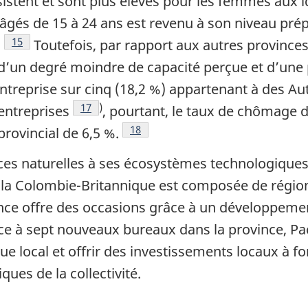
stent et sont plus élevés pour les femmes aux i
âgés de 15 à 24 ans est revenu à son niveau pré
Note de bas de page
15
.
Toutefois, par rapport aux autres provinces
 d’un degré moindre de capacité perçue et d’une 
ntreprise sur cinq (18,2 %) appartenant à des Au
Note de bas de page
17
)
entreprises
, pourtant, le taux de chômage 
Note de bas de page
18
rovincial de 6,5 %.
es naturelles à ses écosystèmes technologiques 
 la Colombie-Britannique est composée de région
vince offre des occasions grâce à un développeme
âce à sept nouveaux bureaux dans la province, Pa
 local et offrir des investissements locaux à fo
ues de la collectivité.