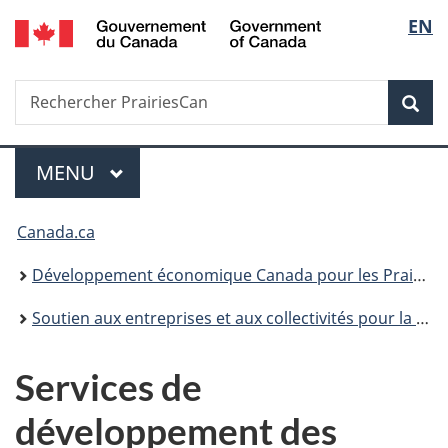
/
Sélec
EN
Passer
Passer
Passer
Government
au
à
à
de
of
contenu
«
la
Canada
Recherche
Rechercher
principal
Au
version
Rec
la
PrairiesCan
sujet
HTML
du
simplifiée
langu
Menu
gouvernement
MENU
PRINCIPAL
»
Vous
Canada.ca
êtes
Développement économique Canada pour les Prairies
ici :
Soutien aux entreprises et aux collectivités pour la région des Prairies
Services de
développement des