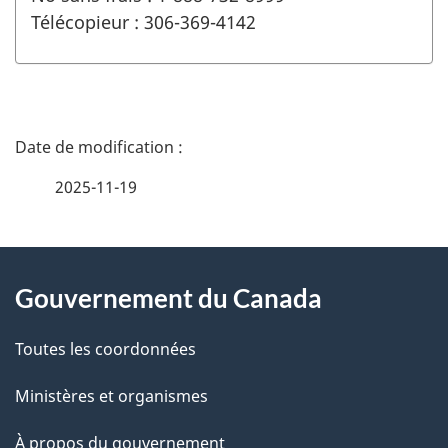
Télécopieur : 306-369-4142
D
é
2025-11-19
t
À
a
Gouvernement du Canada
propos
i
de
l
Toutes les coordonnées
ce
s
Ministères et organismes
site
d
À propos du gouvernement