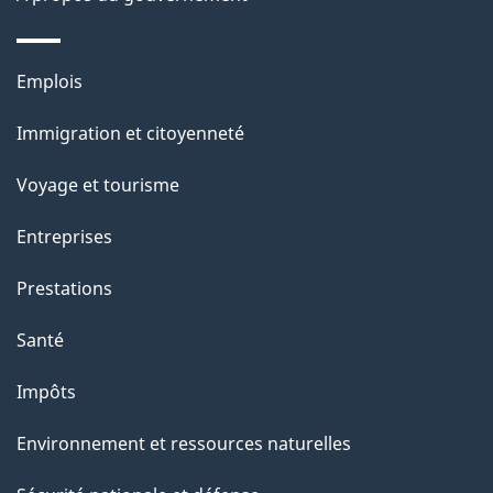
e
l
Thèmes
Emplois
et
a
Immigration et citoyenneté
sujets
p
Voyage et tourisme
a
Entreprises
g
Prestations
e
Santé
Impôts
Environnement et ressources naturelles