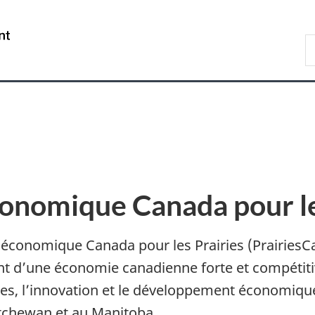
Passer
Passer
Passer
au
à
à
/
R
contenu
«
la
Government
P
principal
Au
version
of
sujet
HTML
Canada
du
simplifiée
gouvernement
»
nomique Canada pour le
économique Canada pour les Prairies (PrairiesC
ent d’une économie canadienne forte et compétiti
ses, l’innovation et le développement économiqu
tchewan et au Manitoba.