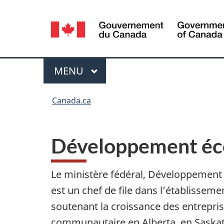
Sélection
de
la
langue
MENU
PRINCIPAL
Menu
Vous
Canada.ca
êtes
ici :
Développement éco
Le ministère fédéral, Développement 
est un chef de file dans l’établissem
soutenant la croissance des entrepri
communautaire en Alberta, en Saska