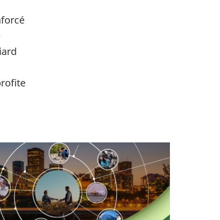
nforcé
e
iard
rofite