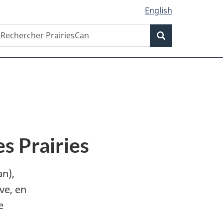
English
Recherche
echercher
Recherche
rairiesCan
s Prairies
an),
ve, en
e