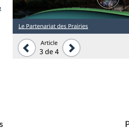
e
Le Partenariat des Prairies
Article
Précédent
Suivant
3
de 4
s