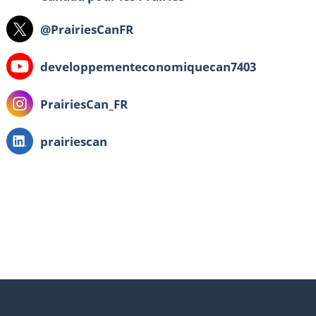
X:
@PrairiesCanFR
YouTube:
developpementeconomiquecan7403
Instagram:
PrairiesCan_FR
LinkedIn:
prairiescan