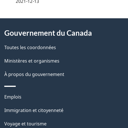
é
2021-12-13
t
À
a
Gouvernement du Canada
propos
i
de
l
Toutes les coordonnées
ce
s
Ministères et organismes
site
d
À propos du gouvernement
e
l
Thèmes
Emplois
et
a
Immigration et citoyenneté
sujets
p
Voyage et tourisme