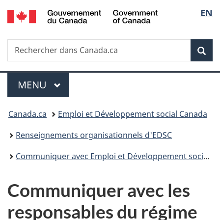
/
Sélec
EN
Passer
Passer
Passer
Government
au
à
à
de
of
contenu
«
la
Canada
Recherche
Rechercher
principal
Au
version
Rec
la
dans
sujet
HTML
Canada.ca
du
simplifiée
langu
Menu
gouvernement
MENU
PRINCIPAL
»
Vous
Canada.ca
Emploi et Développement social Canada
êtes
Renseignements organisationnels d'EDSC
ici :
Communiquer avec Emploi et Développement social Canada (EDSC)
Communiquer avec les
responsables du régime