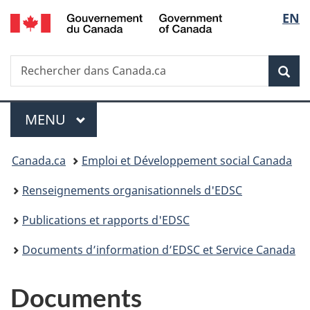
/
Sélec
EN
Passer
Passer
Passer
Government
au
à
à
de
of
contenu
«
la
Canada
Recherche
Rechercher
principal
Au
version
Rec
la
dans
sujet
HTML
Canada.ca
du
simplifiée
langu
Menu
gouvernement
MENU
PRINCIPAL
»
Vous
Canada.ca
Emploi et Développement social Canada
êtes
Renseignements organisationnels d'EDSC
ici :
Publications et rapports d'EDSC
Documents d’information d’EDSC et Service Canada
Documents