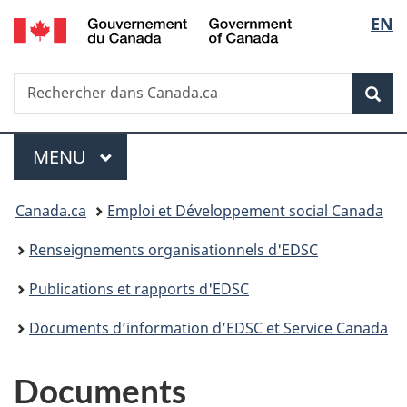
/
Sélec
EN
Passer
Passer
Passer
Government
au
à
à
de
of
contenu
«
la
Canada
Recherche
Rechercher
principal
Au
version
Rec
la
dans
sujet
HTML
Canada.ca
du
simplifiée
langu
Menu
gouvernement
MENU
PRINCIPAL
»
Vous
Canada.ca
Emploi et Développement social Canada
êtes
Renseignements organisationnels d'EDSC
ici :
Publications et rapports d'EDSC
Documents d’information d’EDSC et Service Canada
Documents