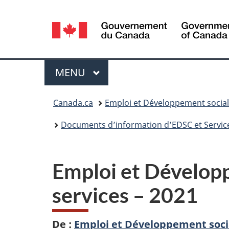
Sélection
de
la
Menu
MENU
PRINCIPAL
langue
Vous
Canada.ca
Emploi et Développement socia
êtes
Documents d’information d’EDSC et Servi
ici :
Emploi et Dévelop
services – 2021
De :
Emploi et Développement soci