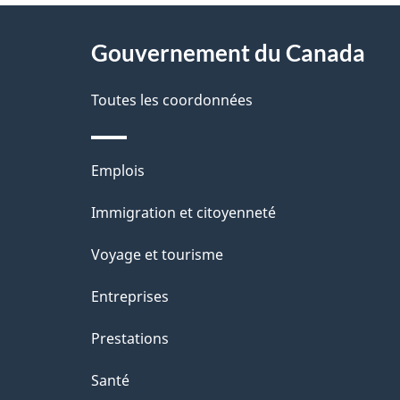
À
a
Gouvernement du Canada
propos
i
de
Toutes les coordonnées
l
ce
s
Thèmes
Emplois
site
d
et
Immigration et citoyenneté
sujets
e
Voyage et tourisme
l
Entreprises
a
Prestations
p
Santé