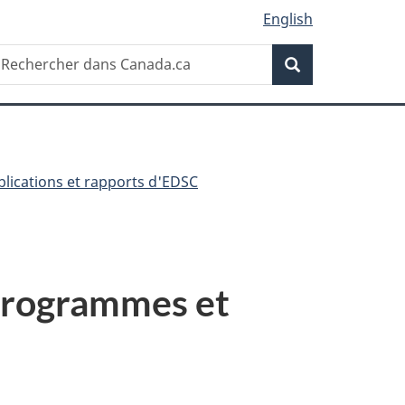
English
Recherche
echercher
Recherche
ans
anada.ca
blications et rapports d'EDSC
Programmes et