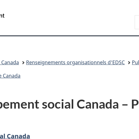
Passer
Passer
Passer
au
à
à
/
R
contenu
«
la
Government
d
principal
Au
version
of
C
sujet
HTML
Canada
du
simplifiée
gouvernement
»
l Canada
Renseignements organisationnels d'EDSC
Pu
ce Canada
pement social Canada – 
al Canada