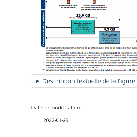
Description textuelle de la Figure
D
é
2022-04-29
t